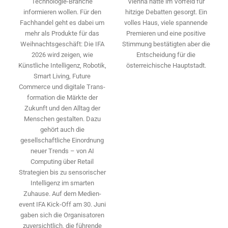
Vienna hatte im Vorfeld für
Technologie-­Branche
hitzige Debatten gesorgt. Ein
informieren wollen. Für den
volles Haus, viele spannende
Fachhandel geht es dabei um
Premieren und eine positive
mehr als Produkte für das
Stimmung bestätigten aber die
Weihnachtsgeschäft: Die IFA
Entscheidung für die
2026 wird ­zeigen, wie
österreichische Hauptstadt.
Künstliche Intelligenz, Robotik,
Smart Living, Future
Commerce und digitale Trans­
formation die Märkte der
Zukunft und den Alltag der
Menschen gestalten. Dazu
gehört auch die
gesellschaftliche Einordnung
neuer Trends – von AI
Computing über Retail
Strategien bis zu sensorischer
Intelligenz im smarten
Zuhause. Auf dem Medien­
event IFA Kick-Off am 30. Juni
gaben sich die Organisatoren
zuversichtlich, die führende