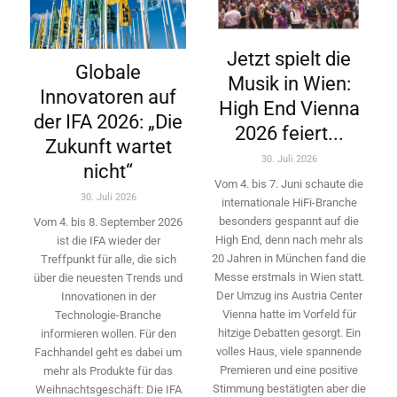
Jetzt spielt die
Globale
Musik in Wien:
Innovatoren auf
High End Vienna
der IFA 2026: „Die
2026 feiert...
Zukunft wartet
30. Juli 2026
nicht“
Vom 4. bis 7. Juni schaute die
30. Juli 2026
internationale HiFi-Branche
besonders gespannt auf die
Vom 4. bis 8. September 2026
High End, denn nach mehr als
ist die IFA wieder der
20 Jahren in München fand die
Treffpunkt für alle, die sich
Messe erstmals in Wien statt.
über die neuesten Trends und
Der Umzug ins Austria Center
Innovationen in der
Vienna hatte im Vorfeld für
Technologie-­Branche
hitzige Debatten gesorgt. Ein
informieren wollen. Für den
volles Haus, viele spannende
Fachhandel geht es dabei um
Premieren und eine positive
mehr als Produkte für das
Stimmung bestätigten aber die
Weihnachtsgeschäft: Die IFA