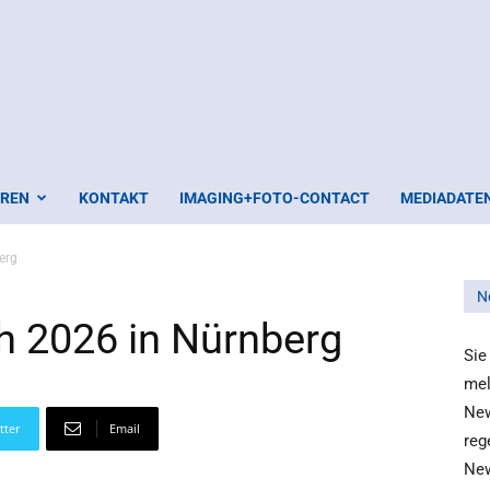
EREN
KONTAKT
IMAGING+FOTO-CONTACT
MEDIADATE
erg
N
h 2026 in Nürnberg
Sie
mel
New
tter
Email
reg
New