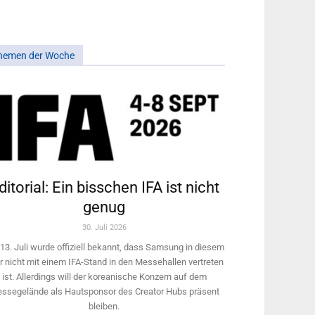
hemen der Woche
ditorial: Ein bisschen IFA ist nicht
genug
30. Juli 2026
13. Juli wurde offiziell bekannt, dass Samsung in diesem
r nicht mit einem IFA-Stand in den Messehallen vertreten
ist. Allerdings will ­der koreanische Konzern auf dem
ssegelände als Hautsponsor des Creator Hubs präsent
bleiben.