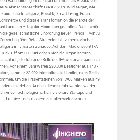
 den Fachhandel geht es dabei um mehr als Produkte für
as Weihnachtsgeschäft: Die IFA 2026 wird ­zeigen, wie
Künstliche Intelligenz, Robotik, Smart Living, Future
Commerce und digitale Trans­formation die Märkte der
unft und den Alltag der Menschen gestalten. Dazu gehört
 die gesellschaftliche Einordnung neuer Trends – von AI
Computing über Retail Strategien bis zu sensorischer
telligenz im smarten Zuhause. Auf dem Medien­event IFA
Kick-Off am 30. Juni gaben sich die Organisatoren
rsichtlich, die führende Rolle der IFA weiter ausbauen zu
nnen. Vor einem Jahr ­waren 220.000 Besucher aus 140 ­
dern, ­darunter 22.000 internationale Händler, nach Berlin
ommen, um die Präsen­tationen von 1.900 Marken aus 49
ändern zu erleben. Auch in diesem Jahr werden wieder
führende Technologiemarken, visionäre Startups und ­
kreative Tech-Pioniere aus aller Welt erwartet.