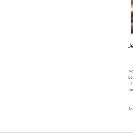
Je
Vo
be
2
sta
be