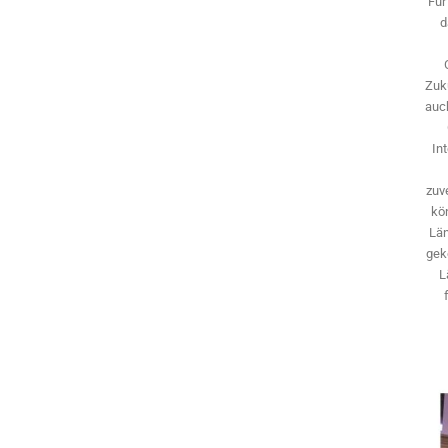
Für
d
Zuk
auch
In
zuve
kö
Län
gek
L