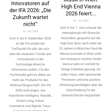
Innovatoren auf
High End Vienna
der IFA 2026: „Die
2026 feiert...
Zukunft wartet
30. Juli 2026
nicht“
Vom 4. bis 7. Juni schaute die
30. Juli 2026
internationale HiFi-Branche
besonders gespannt auf die
Vom 4. bis 8. September 2026
High End, denn nach mehr als
ist die IFA wieder der
20 Jahren in München fand die
Treffpunkt für alle, die sich
Messe erstmals in Wien statt.
über die neuesten Trends und
Der Umzug ins Austria Center
Innovationen in der
Vienna hatte im Vorfeld für
Technologie-­Branche
hitzige Debatten gesorgt. Ein
informieren wollen. Für den
volles Haus, viele spannende
Fachhandel geht es dabei um
Premieren und eine positive
mehr als Produkte für das
Stimmung bestätigten aber die
Weihnachtsgeschäft: Die IFA
Entscheidung für die
2026 wird ­zeigen, wie
österreichische Hauptstadt.
Künstliche Intelligenz, Robotik,
Smart Living, Future
Commerce und digitale Trans­