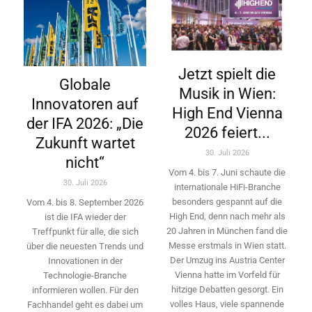
Jetzt spielt die
Globale
Musik in Wien:
Innovatoren auf
High End Vienna
der IFA 2026: „Die
2026 feiert...
Zukunft wartet
30. Juli 2026
nicht“
Vom 4. bis 7. Juni schaute die
30. Juli 2026
internationale HiFi-Branche
besonders gespannt auf die
Vom 4. bis 8. September 2026
High End, denn nach mehr als
ist die IFA wieder der
20 Jahren in München fand die
Treffpunkt für alle, die sich
Messe erstmals in Wien statt.
über die neuesten Trends und
Der Umzug ins Austria Center
Innovationen in der
Vienna hatte im Vorfeld für
Technologie-­Branche
hitzige Debatten gesorgt. Ein
informieren wollen. Für den
volles Haus, viele spannende
Fachhandel geht es dabei um