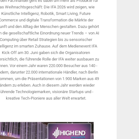
 den Fachhandel geht es dabei um mehr als Produkte für
as Weihnachtsgeschäft: Die IFA 2026 wird ­zeigen, wie
Künstliche Intelligenz, Robotik, Smart Living, Future
Commerce und digitale Trans­formation die Märkte der
unft und den Alltag der Menschen gestalten. Dazu gehört
 die gesellschaftliche Einordnung neuer Trends – von AI
Computing über Retail Strategien bis zu sensorischer
telligenz im smarten Zuhause. Auf dem Medien­event IFA
Kick-Off am 30. Juni gaben sich die Organisatoren
rsichtlich, die führende Rolle der IFA weiter ausbauen zu
nnen. Vor einem Jahr ­waren 220.000 Besucher aus 140 ­
dern, ­darunter 22.000 internationale Händler, nach Berlin
ommen, um die Präsen­tationen von 1.900 Marken aus 49
ändern zu erleben. Auch in diesem Jahr werden wieder
führende Technologiemarken, visionäre Startups und ­
kreative Tech-Pioniere aus aller Welt erwartet.