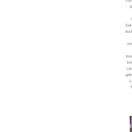
Für
d
Zuk
auch
In
zuve
kö
Län
gek
L