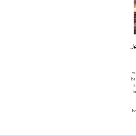
Je
Vo
be
2
sta
be