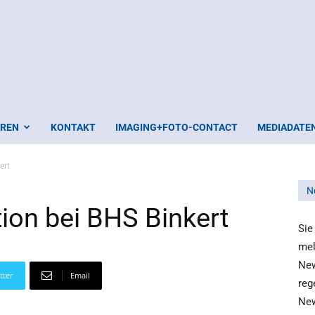
EREN
KONTAKT
IMAGING+FOTO-CONTACT
MEDIADATE
ert
N
on bei BHS Binkert
Sie
mel
New
tter
Email
reg
New