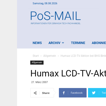
Samstag, 08.08.2026
PoS-
Mail
NEWS
ARCHIV
TERMINE
ABONNI
Start
Allgemein
Humax LCD-TV-Aktion bei BHS Bink
Allgemein
Humax LCD-TV-Akti
27. März 2007
Facebook
Twi
Share