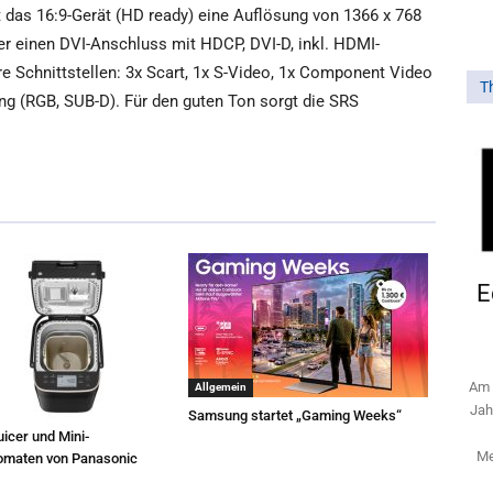
rt das 16:9-Gerät (HD ready) eine Auflösung von 1366 x 768
ber einen DVI-Anschluss mit HDCP, DVI-D, inkl. HDMI-
 Schnittstellen: 3x Scart, 1x S-Video, 1x Component Video
T
ng (RGB, SUB-D). Für den guten Ton sorgt die SRS
E
Am 
Allgemein
Jah
Samsung startet „Gaming Weeks“
icer und Mini-
Me
omaten von Panasonic