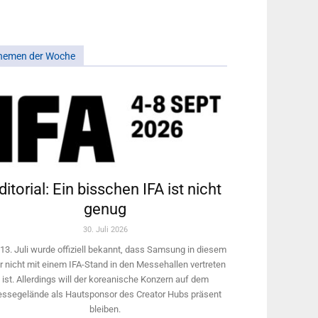
hemen der Woche
ditorial: Ein bisschen IFA ist nicht
genug
30. Juli 2026
13. Juli wurde offiziell bekannt, dass Samsung in diesem
r nicht mit einem IFA-Stand in den Messehallen vertreten
ist. Allerdings will ­der koreanische Konzern auf dem
ssegelände als Hautsponsor des Creator Hubs präsent
bleiben.