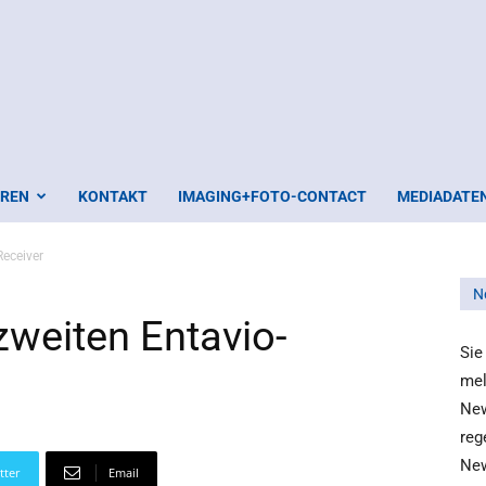
EREN
KONTAKT
IMAGING+FOTO-CONTACT
MEDIADATE
Receiver
N
weiten Entavio-
Sie
mel
New
reg
New
tter
Email