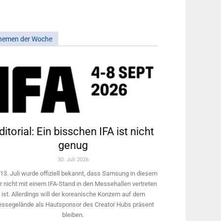
hemen der Woche
ditorial: Ein bisschen IFA ist nicht
genug
30. Juli 2026
13. Juli wurde offiziell bekannt, dass Samsung in diesem
r nicht mit einem IFA-Stand in den Messehallen vertreten
ist. Allerdings will ­der koreanische Konzern auf dem
ssegelände als Hautsponsor des Creator Hubs präsent
bleiben.