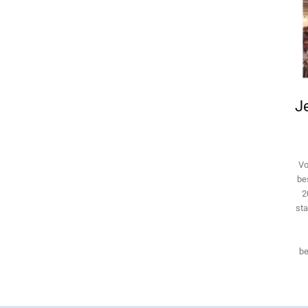
Je
Vo
be
2
sta
be