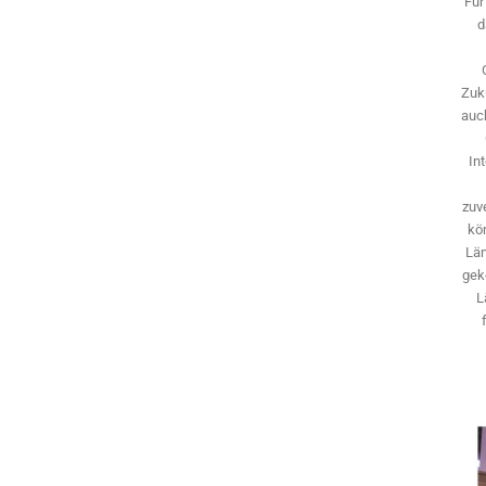
Für
d
Zuk
auch
In
zuve
kö
Län
gek
L