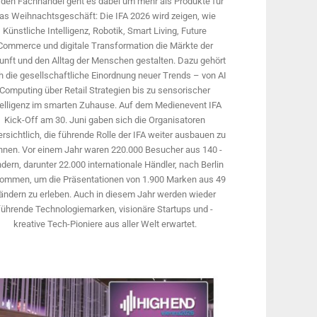
 den Fachhandel geht es dabei um mehr als Produkte für
as Weihnachtsgeschäft: Die IFA 2026 wird ­zeigen, wie
Künstliche Intelligenz, Robotik, Smart Living, Future
Commerce und digitale Trans­formation die Märkte der
unft und den Alltag der Menschen gestalten. Dazu gehört
 die gesellschaftliche Einordnung neuer Trends – von AI
Computing über Retail Strategien bis zu sensorischer
telligenz im smarten Zuhause. Auf dem Medien­event IFA
Kick-Off am 30. Juni gaben sich die Organisatoren
rsichtlich, die führende Rolle der IFA weiter ausbauen zu
nnen. Vor einem Jahr ­waren 220.000 Besucher aus 140 ­
dern, ­darunter 22.000 internationale Händler, nach Berlin
ommen, um die Präsen­tationen von 1.900 Marken aus 49
ändern zu erleben. Auch in diesem Jahr werden wieder
führende Technologiemarken, visionäre Startups und ­
kreative Tech-Pioniere aus aller Welt erwartet.