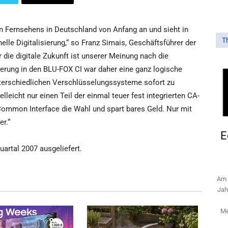
en Fernsehens in Deutschland von Anfang an und sieht in
T
lle Digitalisierung,“ so Franz Simais, Geschäftsführer der
 die digitale Zukunft ist unserer Meinung nach die
rung in den BLU-FOX CI war daher eine ganz logische
unterschiedlichen Verschlüsselungssysteme sofort zu
lleicht nur einen Teil der einmal teuer fest integrierten CA-
Common Interface die Wahl und spart bares Geld. Nur mit
r.“
E
uartal 2007 ausgeliefert.
Am 
Jah
Me