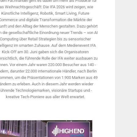
 den Fachhandel geht es dabei um mehr als Produkte für
as Weihnachtsgeschäft: Die IFA 2026 wird ­zeigen, wie
Künstliche Intelligenz, Robotik, Smart Living, Future
Commerce und digitale Trans­formation die Märkte der
unft und den Alltag der Menschen gestalten. Dazu gehört
 die gesellschaftliche Einordnung neuer Trends – von AI
Computing über Retail Strategien bis zu sensorischer
telligenz im smarten Zuhause. Auf dem Medien­event IFA
Kick-Off am 30. Juni gaben sich die Organisatoren
rsichtlich, die führende Rolle der IFA weiter ausbauen zu
nnen. Vor einem Jahr ­waren 220.000 Besucher aus 140 ­
dern, ­darunter 22.000 internationale Händler, nach Berlin
ommen, um die Präsen­tationen von 1.900 Marken aus 49
ändern zu erleben. Auch in diesem Jahr werden wieder
führende Technologiemarken, visionäre Startups und ­
kreative Tech-Pioniere aus aller Welt erwartet.