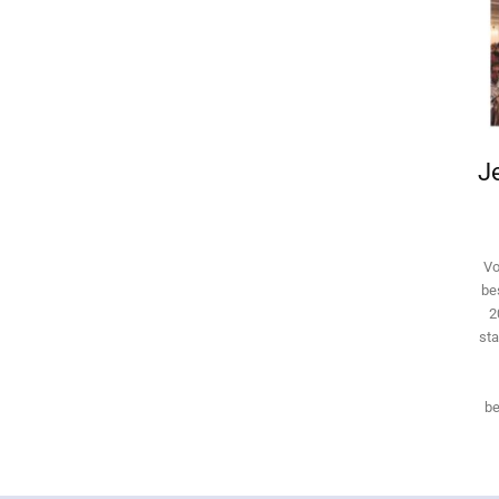
Je
Vo
be
2
sta
be