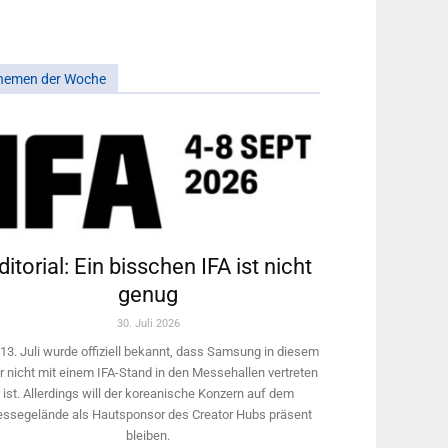
hemen der Woche
ditorial: Ein bisschen IFA ist nicht
genug
30. Juli 2026
13. Juli wurde offiziell bekannt, dass Samsung in diesem
r nicht mit einem IFA-Stand in den Messehallen vertreten
ist. Allerdings will ­der koreanische Konzern auf dem
ssegelände als Hautsponsor des Creator Hubs präsent
bleiben.