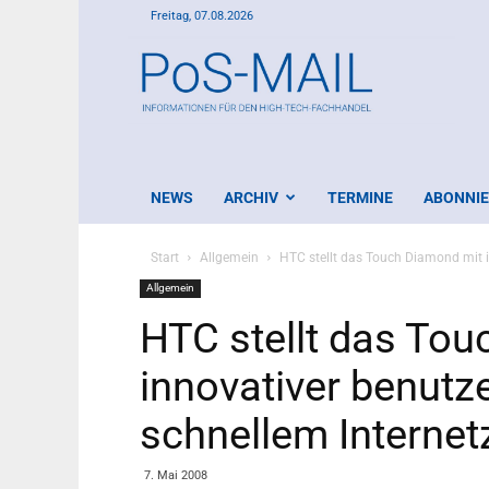
Freitag, 07.08.2026
PoS-
Mail
NEWS
ARCHIV
TERMINE
ABONNI
Start
Allgemein
HTC stellt das Touch Diamond mit 
Allgemein
HTC stellt das To
innovativer benutz
schnellem Internet
7. Mai 2008