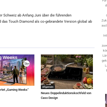
Für
d
er Schweiz ab Anfang Juni über die führenden
Zuk
rd das Touch Diamond als co-gebrandete Version global ab
auch
In
zuve
kö
Län
gek
L
Allgemein
rtet „Gaming Weeks“
Neues Doppelinduktionskochfeld von
Caso Design