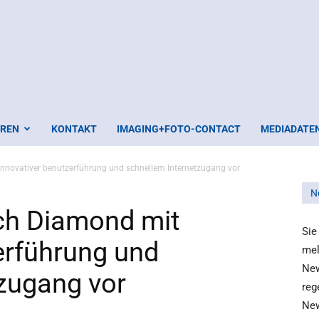
EREN
KONTAKT
IMAGING+FOTO-CONTACT
MEDIADATE
innovativer benutzerführung und schnellem Internetzugang vor
N
uch Diamond mit
Sie
erführung und
mel
New
zugang vor
reg
New