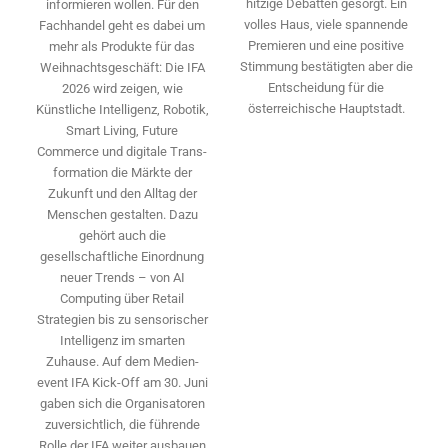
hitzige Debatten gesorgt. Ein
informieren wollen. Für den
volles Haus, viele spannende
Fachhandel geht es dabei um
Premieren und eine positive
mehr als Produkte für das
Stimmung bestätigten aber die
Weihnachtsgeschäft: Die IFA
Entscheidung für die
2026 wird ­zeigen, wie
österreichische Hauptstadt.
Künstliche Intelligenz, Robotik,
Smart Living, Future
Commerce und digitale Trans­
formation die Märkte der
Zukunft und den Alltag der
Menschen gestalten. Dazu
gehört auch die
gesellschaftliche Einordnung
neuer Trends – von AI
Computing über Retail
Strategien bis zu sensorischer
Intelligenz im smarten
Zuhause. Auf dem Medien­
event IFA Kick-Off am 30. Juni
gaben sich die Organisatoren
zuversichtlich, die führende
Rolle der IFA weiter ausbauen