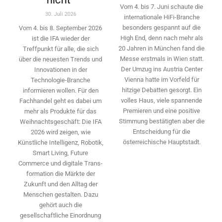
Vom 4. bis 7. Juni schaute die
30. Juli 2026
internationale HiFi-Branche
besonders gespannt auf die
Vom 4. bis 8. September 2026
High End, denn nach mehr als
ist die IFA wieder der
20 Jahren in München fand die
Treffpunkt für alle, die sich
Messe erstmals in Wien statt.
über die neuesten Trends und
Der Umzug ins Austria Center
Innovationen in der
Vienna hatte im Vorfeld für
Technologie-­Branche
hitzige Debatten gesorgt. Ein
informieren wollen. Für den
volles Haus, viele spannende
Fachhandel geht es dabei um
Premieren und eine positive
mehr als Produkte für das
Stimmung bestätigten aber die
Weihnachtsgeschäft: Die IFA
Entscheidung für die
2026 wird ­zeigen, wie
österreichische Hauptstadt.
Künstliche Intelligenz, Robotik,
Smart Living, Future
Commerce und digitale Trans­
formation die Märkte der
Zukunft und den Alltag der
Menschen gestalten. Dazu
gehört auch die
gesellschaftliche Einordnung