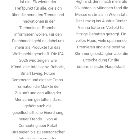
High End, denn nach mehr als
ist die IFA wieder der
20 Jahren in München fand die
Treffpunkt für alle, die sich
Messe erstmals in Wien statt.
über die neuesten Trends und
Der Umzug ins Austria Center
Innovationen in der
Vienna hatte im Vorfeld für
Technologie-­Branche
hitzige Debatten gesorgt. Ein
informieren wollen. Für den
volles Haus, viele spannende
Fachhandel geht es dabei um
Premieren und eine positive
mehr als Produkte für das
Stimmung bestätigten aber die
Weihnachtsgeschäft: Die IFA
Entscheidung für die
2026 wird ­zeigen, wie
österreichische Hauptstadt.
Künstliche Intelligenz, Robotik,
Smart Living, Future
Commerce und digitale Trans­
formation die Märkte der
Zukunft und den Alltag der
Menschen gestalten. Dazu
gehört auch die
gesellschaftliche Einordnung
neuer Trends – von AI
Computing über Retail
Strategien bis zu sensorischer
Intelligenz im smarten