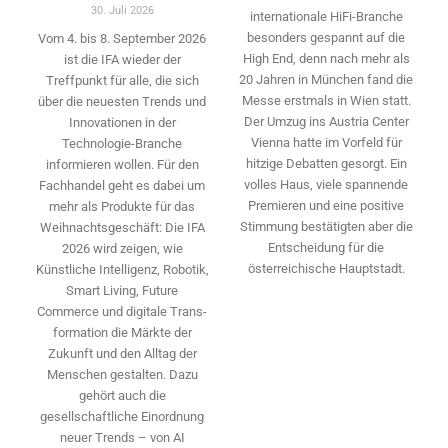
30. Juli 2026
internationale HiFi-Branche
besonders gespannt auf die
Vom 4. bis 8. September 2026
High End, denn nach mehr als
ist die IFA wieder der
20 Jahren in München fand die
Treffpunkt für alle, die sich
Messe erstmals in Wien statt.
über die neuesten Trends und
Der Umzug ins Austria Center
Innovationen in der
Vienna hatte im Vorfeld für
Technologie-­Branche
hitzige Debatten gesorgt. Ein
informieren wollen. Für den
volles Haus, viele spannende
Fachhandel geht es dabei um
Premieren und eine positive
mehr als Produkte für das
Stimmung bestätigten aber die
Weihnachtsgeschäft: Die IFA
Entscheidung für die
2026 wird ­zeigen, wie
österreichische Hauptstadt.
Künstliche Intelligenz, Robotik,
Smart Living, Future
Commerce und digitale Trans­
formation die Märkte der
Zukunft und den Alltag der
Menschen gestalten. Dazu
gehört auch die
gesellschaftliche Einordnung
neuer Trends – von AI