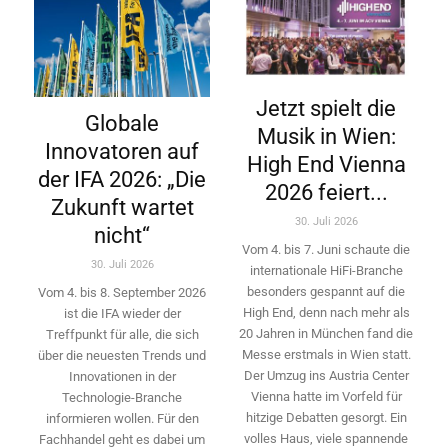
Jetzt spielt die
Globale
Musik in Wien:
Innovatoren auf
High End Vienna
der IFA 2026: „Die
2026 feiert...
Zukunft wartet
30. Juli 2026
nicht“
Vom 4. bis 7. Juni schaute die
30. Juli 2026
internationale HiFi-Branche
besonders gespannt auf die
Vom 4. bis 8. September 2026
High End, denn nach mehr als
ist die IFA wieder der
20 Jahren in München fand die
Treffpunkt für alle, die sich
Messe erstmals in Wien statt.
über die neuesten Trends und
Der Umzug ins Austria Center
Innovationen in der
Vienna hatte im Vorfeld für
Technologie-­Branche
hitzige Debatten gesorgt. Ein
informieren wollen. Für den
volles Haus, viele spannende
Fachhandel geht es dabei um