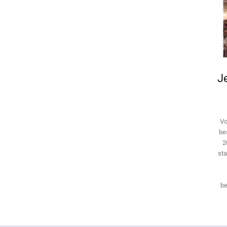
Je
Vo
be
2
sta
be