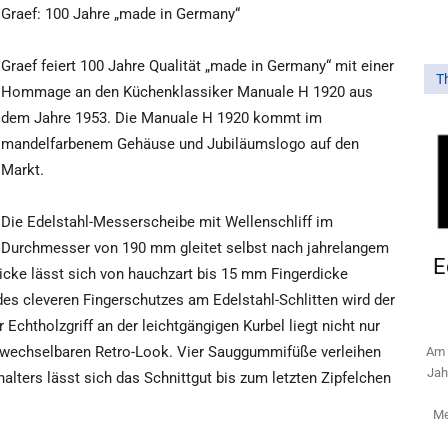
Graef: 100 Jahre „made in Germany“
Graef feiert 100 Jahre Qualität „made in Germany“ mit einer
T
Hommage an den Küchenklassiker Manuale H 1920 aus
dem Jahre 1953. Die Manuale H 1920 kommt im
mandelfarbenem Gehäuse und Jubiläumslogo auf den
Markt.
Die Edelstahl-Messerscheibe mit Wellenschliff im
Durchmesser von 190 mm gleitet selbst nach jahrelangem
E
icke lässt sich von hauchzart bis 15 mm Fingerdicke
des cleveren Fingerschutzes am Edelstahl-Schlitten wird der
htholzgriff an der leichtgängigen Kurbel liegt nicht nur
erwechselbaren Retro-Look. Vier Sauggummifüße verleihen
Am 
Jah
halters lässt sich das Schnittgut bis zum letzten Zipfelchen
Me