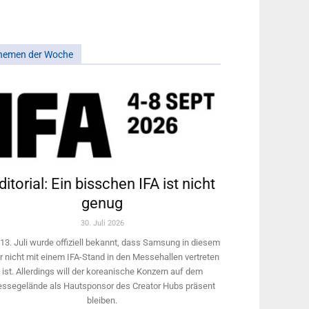
hemen der Woche
ditorial: Ein bisschen IFA ist nicht
genug
30. Juli 2026
13. Juli wurde offiziell bekannt, dass Samsung in diesem
r nicht mit einem IFA-Stand in den Messehallen vertreten
ist. Allerdings will ­der koreanische Konzern auf dem
ssegelände als Hautsponsor des Creator Hubs präsent
bleiben.