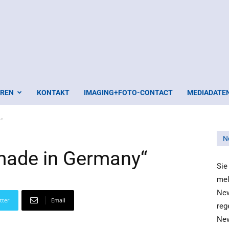
EREN
KONTAKT
IMAGING+FOTO-CONTACT
MEDIADATE
“
N
„made in Germany“
Sie
mel
New
tter
Email
reg
New