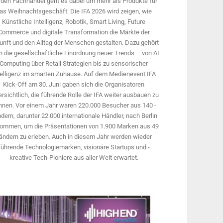
 den Fachhandel geht es dabei um mehr als Produkte für
as Weihnachtsgeschäft: Die IFA 2026 wird ­zeigen, wie
Künstliche Intelligenz, Robotik, Smart Living, Future
Commerce und digitale Trans­formation die Märkte der
unft und den Alltag der Menschen gestalten. Dazu gehört
 die gesellschaftliche Einordnung neuer Trends – von AI
Computing über Retail Strategien bis zu sensorischer
telligenz im smarten Zuhause. Auf dem Medien­event IFA
Kick-Off am 30. Juni gaben sich die Organisatoren
rsichtlich, die führende Rolle der IFA weiter ausbauen zu
nnen. Vor einem Jahr ­waren 220.000 Besucher aus 140 ­
dern, ­darunter 22.000 internationale Händler, nach Berlin
ommen, um die Präsen­tationen von 1.900 Marken aus 49
ändern zu erleben. Auch in diesem Jahr werden wieder
führende Technologiemarken, visionäre Startups und ­
kreative Tech-Pioniere aus aller Welt erwartet.