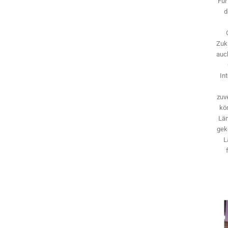
Für
d
Zuk
auch
In
zuve
kö
Län
gek
L