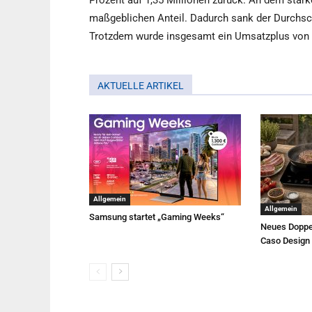
Prozent auf 1,35 Millionen zurück. An dem star
maßgeblichen Anteil. Dadurch sank der Durchsch
Trotzdem wurde insgesamt ein Umsatzplus von 15
AKTUELLE ARTIKEL
Allgemein
Allgemein
Samsung startet „Gaming Weeks“
Neues Doppe
Caso Design