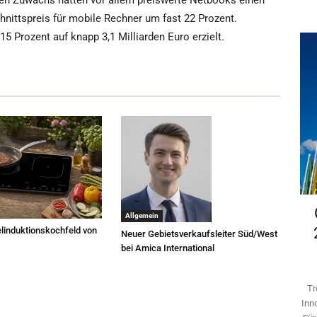
ken Zuwachs hatten vor allem preiswerte Netbooks einen
nittspreis für mobile Rechner um fast 22 Prozent.
 Prozent auf knapp 3,1 Milliarden Euro erzielt.
Allgemein
linduktionskochfeld von
Neuer Gebietsverkaufsleiter Süd/West
bei Amica International
Tr
Inn