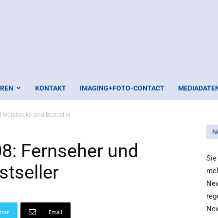
EREN
KONTAKT
IMAGING+FOTO-CONTACT
MEDIADATE
 Notebooks sind Bestseller
N
8: Fernseher und
Sie
tseller
mel
New
reg
New
tter
Email