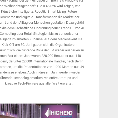
 den Fachhandel geht es dabei um mehr als Produkte für
as Weihnachtsgeschäft: Die IFA 2026 wird ­zeigen, wie
Künstliche Intelligenz, Robotik, Smart Living, Future
Commerce und digitale Trans­formation die Märkte der
unft und den Alltag der Menschen gestalten. Dazu gehört
 die gesellschaftliche Einordnung neuer Trends – von AI
Computing über Retail Strategien bis zu sensorischer
telligenz im smarten Zuhause. Auf dem Medien­event IFA
Kick-Off am 30. Juni gaben sich die Organisatoren
rsichtlich, die führende Rolle der IFA weiter ausbauen zu
nnen. Vor einem Jahr ­waren 220.000 Besucher aus 140 ­
dern, ­darunter 22.000 internationale Händler, nach Berlin
ommen, um die Präsen­tationen von 1.900 Marken aus 49
ändern zu erleben. Auch in diesem Jahr werden wieder
führende Technologiemarken, visionäre Startups und ­
kreative Tech-Pioniere aus aller Welt erwartet.