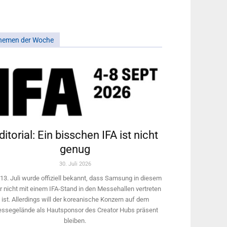
hemen der Woche
ditorial: Ein bisschen IFA ist nicht
genug
30. Juli 2026
13. Juli wurde offiziell bekannt, dass Samsung in diesem
r nicht mit einem IFA-Stand in den Messehallen vertreten
ist. Allerdings will ­der koreanische Konzern auf dem
ssegelände als Hautsponsor des Creator Hubs präsent
bleiben.