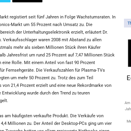
rkt registiert seit fünf Jahren in Folge Wachstumsraten. In
T
onics-Markt um 55 Prozent nach Umsatz zu. Die
eich der Unterhaltungselektronik erzielt, erläutert Dr.
u. Verkaufsschlager waren 2008 mit Abstand zu allen
tmals mehr als sieben Millionen Stück ihren Käufer
lb Jahresfrist um rund 25 Prozent auf 7,47 Millionen Stück
eine Rolle. Mit einem Anteil von fast 90 Prozent
für Fernsehgeräte. Die Verkaufszahlen für Plasma-TVs
E
gten um mehr 50 Prozent zu. Trotz des zum Teil
s von 21,4 Prozent erzielt und eine neue Rekordmarke von
ive Entwicklung wurde durch den Trend zu teuren
gelt.
Am 
Jah
s am häufigsten verkaufte Produkt. Die Verkäufe von
Me
4 Millionen zu. Der Anteil der Desktop-PCs ging um vier