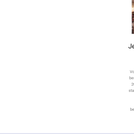
Je
Vo
be
2
sta
be