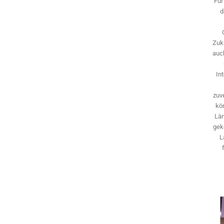
Für
d
Zuk
auch
In
zuve
kö
Län
gek
L