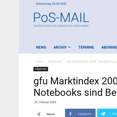
Donnerstag, 06.08.2026
PoS-
Mail
NEWS
ARCHIV
TERMINE
ABONNI
Start
Allgemein
gfu Marktindex 2008: Fernseher und
Allgemein
gfu Marktindex 200
Notebooks sind Bes
25. Februar 2009
Facebook
Twi
Share