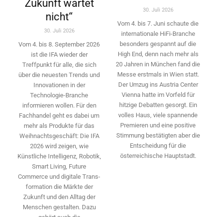
Zukunft wartet
30. Juli 2026
nicht“
Vom 4. bis 7. Juni schaute die
30. Juli 2026
internationale HiFi-Branche
besonders gespannt auf die
Vom 4. bis 8. September 2026
High End, denn nach mehr als
ist die IFA wieder der
20 Jahren in München fand die
Treffpunkt für alle, die sich
Messe erstmals in Wien statt.
über die neuesten Trends und
Der Umzug ins Austria Center
Innovationen in der
Vienna hatte im Vorfeld für
Technologie-­Branche
hitzige Debatten gesorgt. Ein
informieren wollen. Für den
volles Haus, viele spannende
Fachhandel geht es dabei um
Premieren und eine positive
mehr als Produkte für das
Stimmung bestätigten aber die
Weihnachtsgeschäft: Die IFA
Entscheidung für die
2026 wird ­zeigen, wie
österreichische Hauptstadt.
Künstliche Intelligenz, Robotik,
Smart Living, Future
Commerce und digitale Trans­
formation die Märkte der
Zukunft und den Alltag der
Menschen gestalten. Dazu