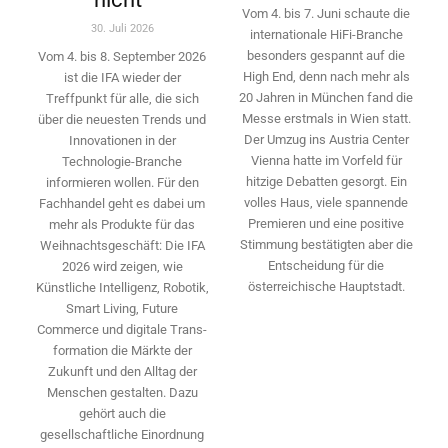
Vom 4. bis 7. Juni schaute die
30. Juli 2026
internationale HiFi-Branche
besonders gespannt auf die
Vom 4. bis 8. September 2026
High End, denn nach mehr als
ist die IFA wieder der
20 Jahren in München fand die
Treffpunkt für alle, die sich
Messe erstmals in Wien statt.
über die neuesten Trends und
Der Umzug ins Austria Center
Innovationen in der
Vienna hatte im Vorfeld für
Technologie-­Branche
hitzige Debatten gesorgt. Ein
informieren wollen. Für den
volles Haus, viele spannende
Fachhandel geht es dabei um
Premieren und eine positive
mehr als Produkte für das
Stimmung bestätigten aber die
Weihnachtsgeschäft: Die IFA
Entscheidung für die
2026 wird ­zeigen, wie
österreichische Hauptstadt.
Künstliche Intelligenz, Robotik,
Smart Living, Future
Commerce und digitale Trans­
formation die Märkte der
Zukunft und den Alltag der
Menschen gestalten. Dazu
gehört auch die
gesellschaftliche Einordnung