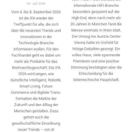
30. Juli 2026
internationale HiFi-Branche
besonders gespannt auf die
Vom 4. bis 8. September 2026
High End, denn nach mehr als
ist die IFA wieder der
20 Jahren in München fand die
Treffpunkt für alle, die sich
Messe erstmals in Wien statt.
über die neuesten Trends und
Der Umzug ins Austria Center
Innovationen in der
Vienna hatte im Vorfeld für
Technologie-­Branche
hitzige Debatten gesorgt. Ein
informieren wollen. Für den
volles Haus, viele spannende
Fachhandel geht es dabei um
Premieren und eine positive
mehr als Produkte für das
Stimmung bestätigten aber die
Weihnachtsgeschäft: Die IFA
Entscheidung für die
2026 wird ­zeigen, wie
österreichische Hauptstadt.
Künstliche Intelligenz, Robotik,
Smart Living, Future
Commerce und digitale Trans­
formation die Märkte der
Zukunft und den Alltag der
Menschen gestalten. Dazu
gehört auch die
gesellschaftliche Einordnung
neuer Trends – von AI