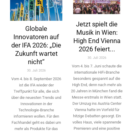
Jetzt spielt die
Globale
Musik in Wien:
Innovatoren auf
High End Vienna
der IFA 2026: „Die
2026 feiert...
Zukunft wartet
30. Juli 2026
nicht“
Vom 4. bis 7. Juni schaute die
30. Juli 2026
internationale HiFi-Branche
besonders gespannt auf die
Vom 4. bis 8. September 2026
High End, denn nach mehr als
ist die IFA wieder der
20 Jahren in München fand die
Treffpunkt für alle, die sich
Messe erstmals in Wien statt.
über die neuesten Trends und
Der Umzug ins Austria Center
Innovationen in der
Vienna hatte im Vorfeld für
Technologie-­Branche
hitzige Debatten gesorgt. Ein
informieren wollen. Für den
volles Haus, viele spannende
Fachhandel geht es dabei um
Premieren und eine positive
mehr als Produkte für das