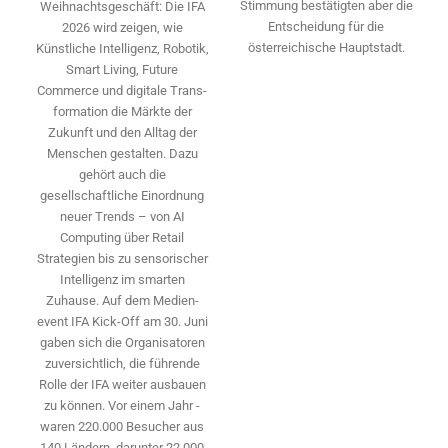
Stimmung bestätigten aber die
Weihnachtsgeschäft: Die IFA
Entscheidung für die
2026 wird ­zeigen, wie
österreichische Hauptstadt.
Künstliche Intelligenz, Robotik,
Smart Living, Future
Commerce und digitale Trans­
formation die Märkte der
Zukunft und den Alltag der
Menschen gestalten. Dazu
gehört auch die
gesellschaftliche Einordnung
neuer Trends – von AI
Computing über Retail
Strategien bis zu sensorischer
Intelligenz im smarten
Zuhause. Auf dem Medien­
event IFA Kick-Off am 30. Juni
gaben sich die Organisatoren
zuversichtlich, die führende
Rolle der IFA weiter ausbauen
zu können. Vor einem Jahr ­
waren 220.000 Besucher aus
140 ­Ländern, ­darunter 22.000