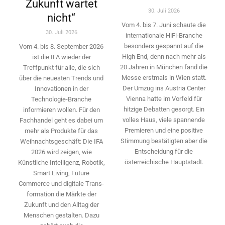
Zukunft wartet
30. Juli 2026
nicht“
Vom 4. bis 7. Juni schaute die
30. Juli 2026
internationale HiFi-Branche
besonders gespannt auf die
Vom 4. bis 8. September 2026
High End, denn nach mehr als
ist die IFA wieder der
20 Jahren in München fand die
Treffpunkt für alle, die sich
Messe erstmals in Wien statt.
über die neuesten Trends und
Der Umzug ins Austria Center
Innovationen in der
Vienna hatte im Vorfeld für
Technologie-­Branche
hitzige Debatten gesorgt. Ein
informieren wollen. Für den
volles Haus, viele spannende
Fachhandel geht es dabei um
Premieren und eine positive
mehr als Produkte für das
Stimmung bestätigten aber die
Weihnachtsgeschäft: Die IFA
Entscheidung für die
2026 wird ­zeigen, wie
österreichische Hauptstadt.
Künstliche Intelligenz, Robotik,
Smart Living, Future
Commerce und digitale Trans­
formation die Märkte der
Zukunft und den Alltag der
Menschen gestalten. Dazu