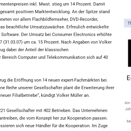
mentenpreisen inkl. Mwst. stieg um 14 Prozent. Damit
nsgesamt positiven Marktentwicklung. An der Spitze stand
hneten vor allem Flachbildfernseher, DVD-Recorder,
T
ras beachtliche Umsatzzuwächse. Erfreulich entwickelte
 Software. Der Umsatz bei Consumer Electronics erhöhte
07 (31.03.07) um ca. 15 Prozent. Nach Angaben von Volker
rug dabei der Anteil der klassischen
er Bereich Computer und Telekommunikation sich auf 40
E
ug die Eröffnung von 14 neuen expert-Fachmärkten bei.
ne Reihe unserer Gesellschafter plant die Erweiterung ihrer
uer Filialbetriebe“, kündigt Volker Müller an.
Am 
Jah
221 Gesellschafter mit 402 Betrieben. Das Unternehmen
rantreiben, die vom Konzept her zur Kooperation passen.
Me
essieren sich neue Händler für die Kooperation. Im Zuge