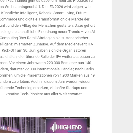
 den Fachhandel geht es dabei um mehr als Produkte für
as Weihnachtsgeschäft: Die IFA 2026 wird ­zeigen, wie
Künstliche Intelligenz, Robotik, Smart Living, Future
Commerce und digitale Trans­formation die Märkte der
unft und den Alltag der Menschen gestalten. Dazu gehört
 die gesellschaftliche Einordnung neuer Trends – von AI
Computing über Retail Strategien bis zu sensorischer
telligenz im smarten Zuhause. Auf dem Medien­event IFA
Kick-Off am 30. Juni gaben sich die Organisatoren
rsichtlich, die führende Rolle der IFA weiter ausbauen zu
nnen. Vor einem Jahr ­waren 220.000 Besucher aus 140 ­
dern, ­darunter 22.000 internationale Händler, nach Berlin
ommen, um die Präsen­tationen von 1.900 Marken aus 49
ändern zu erleben. Auch in diesem Jahr werden wieder
führende Technologiemarken, visionäre Startups und ­
kreative Tech-Pioniere aus aller Welt erwartet.