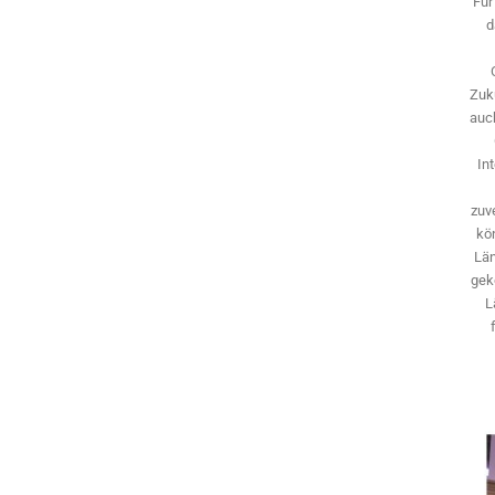
Für
d
Zuk
auch
In
zuve
kö
Län
gek
L