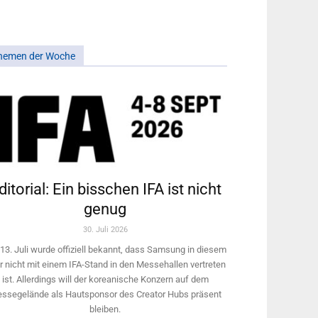
hemen der Woche
ditorial: Ein bisschen IFA ist nicht
genug
30. Juli 2026
13. Juli wurde offiziell bekannt, dass Samsung in diesem
r nicht mit einem IFA-Stand in den Messehallen vertreten
ist. Allerdings will ­der koreanische Konzern auf dem
ssegelände als Hautsponsor des Creator Hubs präsent
bleiben.