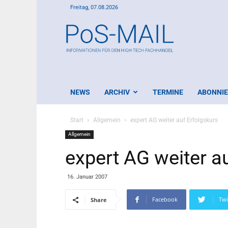
Freitag, 07.08.2026
PoS-
Mail
NEWS
ARCHIV
TERMINE
ABONNI
Start
Allgemein
expert AG weiter auf Erfolgskurs
Allgemein
expert AG weiter a
16. Januar 2007
Facebook
Twi
Share