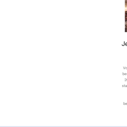
Je
Vo
be
2
sta
be