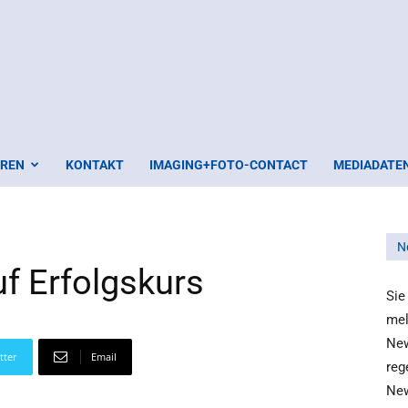
EREN
KONTAKT
IMAGING+FOTO-CONTACT
MEDIADATE
N
uf Erfolgskurs
Sie
mel
New
tter
Email
reg
New