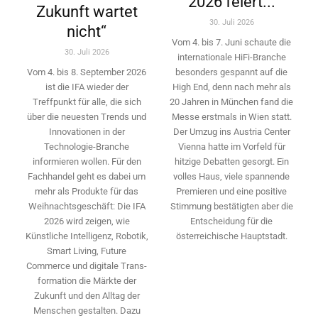
2026 feiert...
Zukunft wartet
30. Juli 2026
nicht“
Vom 4. bis 7. Juni schaute die
30. Juli 2026
internationale HiFi-Branche
besonders gespannt auf die
Vom 4. bis 8. September 2026
High End, denn nach mehr als
ist die IFA wieder der
20 Jahren in München fand die
Treffpunkt für alle, die sich
Messe erstmals in Wien statt.
über die neuesten Trends und
Der Umzug ins Austria Center
Innovationen in der
Vienna hatte im Vorfeld für
Technologie-­Branche
hitzige Debatten gesorgt. Ein
informieren wollen. Für den
volles Haus, viele spannende
Fachhandel geht es dabei um
Premieren und eine positive
mehr als Produkte für das
Stimmung bestätigten aber die
Weihnachtsgeschäft: Die IFA
Entscheidung für die
2026 wird ­zeigen, wie
österreichische Hauptstadt.
Künstliche Intelligenz, Robotik,
Smart Living, Future
Commerce und digitale Trans­
formation die Märkte der
Zukunft und den Alltag der
Menschen gestalten. Dazu