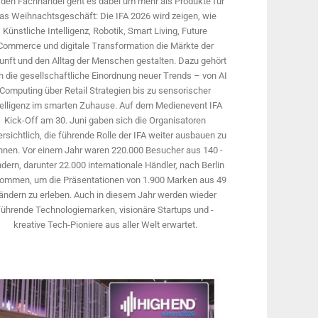
 den Fachhandel geht es dabei um mehr als Produkte für
as Weihnachtsgeschäft: Die IFA 2026 wird ­zeigen, wie
Künstliche Intelligenz, Robotik, Smart Living, Future
Commerce und digitale Trans­formation die Märkte der
unft und den Alltag der Menschen gestalten. Dazu gehört
 die gesellschaftliche Einordnung neuer Trends – von AI
Computing über Retail Strategien bis zu sensorischer
telligenz im smarten Zuhause. Auf dem Medien­event IFA
Kick-Off am 30. Juni gaben sich die Organisatoren
rsichtlich, die führende Rolle der IFA weiter ausbauen zu
nnen. Vor einem Jahr ­waren 220.000 Besucher aus 140 ­
dern, ­darunter 22.000 internationale Händler, nach Berlin
ommen, um die Präsen­tationen von 1.900 Marken aus 49
ändern zu erleben. Auch in diesem Jahr werden wieder
führende Technologiemarken, visionäre Startups und ­
kreative Tech-Pioniere aus aller Welt erwartet.