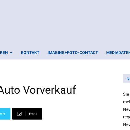
EREN
KONTAKT
IMAGING+FOTO-CONTACT
MEDIADATE
N
-Auto Vorverkauf
Sie
mel
New
tter
Email
reg
New