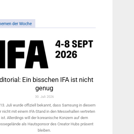
hemen der Woche
ditorial: Ein bisschen IFA ist nicht
genug
30. Juli 2026
13. Juli wurde offiziell bekannt, dass Samsung in diesem
r nicht mit einem IFA-Stand in den Messehallen vertreten
ist. Allerdings will ­der koreanische Konzern auf dem
ssegelände als Hautsponsor des Creator Hubs präsent
bleiben.