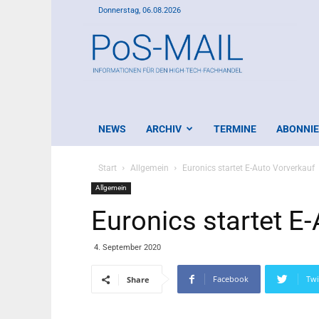
Donnerstag, 06.08.2026
PoS-
Mail
NEWS
ARCHIV
TERMINE
ABONNI
Start
Allgemein
Euronics startet E-Auto Vorverkauf
Allgemein
Euronics startet E
4. September 2020
Facebook
Twi
Share