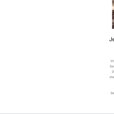
Je
Vo
be
2
sta
be