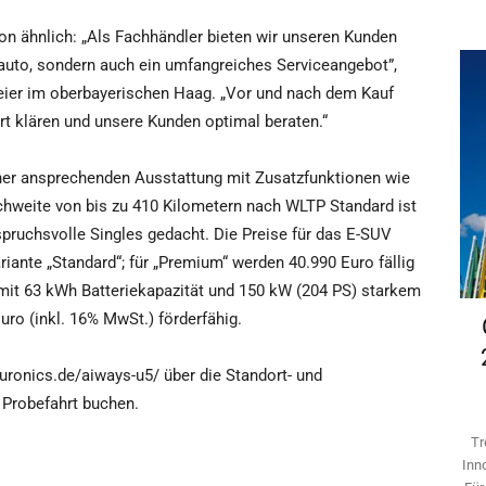
n ähnlich: „Als Fachhändler bieten wir unseren Kunden
oauto, sondern auch ein umfangreiches Serviceangebot”,
ier im oberbayerischen Haag. „Vor und nach dem Kauf
Ort klären und unsere Kunden optimal beraten.“
einer ansprechenden Ausstattung mit Zusatzfunktionen wie
chweite von bis zu 410 Kilometern nach WLTP Standard ist
spruchsvolle Singles gedacht. Die Preise für das E-SUV
riante „Standard“; für „Premium“ werden 40.990 Euro fällig
 mit 63 kWh Batteriekapazität und 150 kW (204 PS) starkem
ro (inkl. 16% MwSt.) förderfähig.
uronics.de/aiways-u5/ über die Standort- und
 Probefahrt buchen.
Tr
Inn