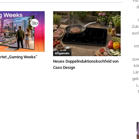
Für
d
Zuk
auch
In
Allgemein
rtet „Gaming Weeks“
zuve
Neues Doppelinduktionskochfeld von
kö
Caso Design
Län
gek
L