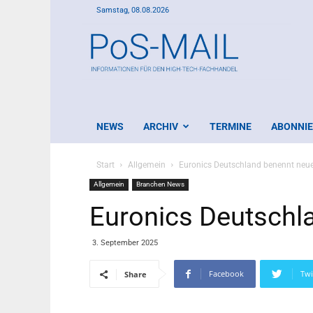
Samstag, 08.08.2026
PoS-
Mail
NEWS
ARCHIV
TERMINE
ABONNI
Start
Allgemein
Euronics Deutschland benennt neu
Allgemein
Branchen News
Euronics Deutschl
3. September 2025
Facebook
Twi
Share