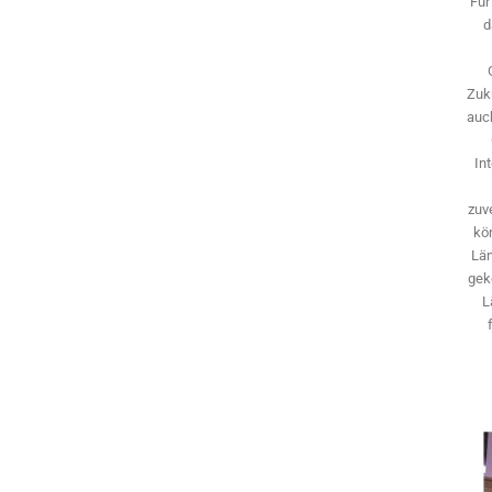
Für
d
Zuk
auch
In
zuve
kö
Län
gek
L