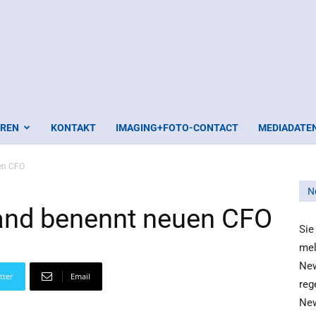
EREN
KONTAKT
IMAGING+FOTO-CONTACT
MEDIADATE
en CFO
N
and benennt neuen CFO
Sie
mel
New
tter
Email
reg
New