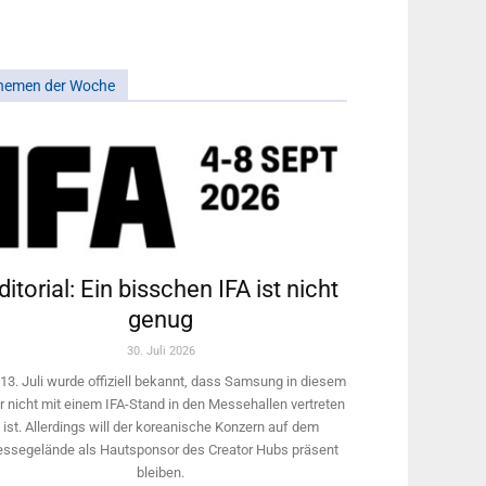
hemen der Woche
ditorial: Ein bisschen IFA ist nicht
genug
30. Juli 2026
13. Juli wurde offiziell bekannt, dass Samsung in diesem
r nicht mit einem IFA-Stand in den Messehallen vertreten
ist. Allerdings will ­der koreanische Konzern auf dem
ssegelände als Hautsponsor des Creator Hubs präsent
bleiben.