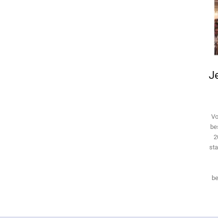
Je
Vo
be
2
sta
be