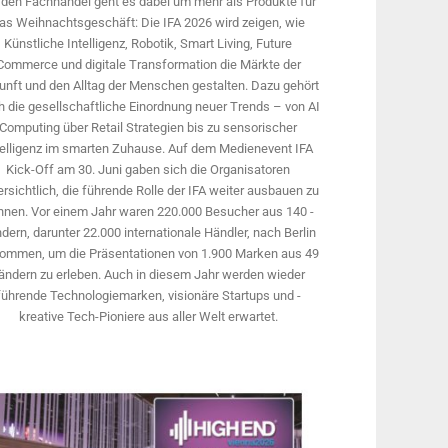
 den Fachhandel geht es dabei um mehr als Produkte für
as Weihnachtsgeschäft: Die IFA 2026 wird ­zeigen, wie
Künstliche Intelligenz, Robotik, Smart Living, Future
Commerce und digitale Trans­formation die Märkte der
unft und den Alltag der Menschen gestalten. Dazu gehört
 die gesellschaftliche Einordnung neuer Trends – von AI
Computing über Retail Strategien bis zu sensorischer
telligenz im smarten Zuhause. Auf dem Medien­event IFA
Kick-Off am 30. Juni gaben sich die Organisatoren
rsichtlich, die führende Rolle der IFA weiter ausbauen zu
nnen. Vor einem Jahr ­waren 220.000 Besucher aus 140 ­
dern, ­darunter 22.000 internationale Händler, nach Berlin
ommen, um die Präsen­tationen von 1.900 Marken aus 49
ändern zu erleben. Auch in diesem Jahr werden wieder
führende Technologiemarken, visionäre Startups und ­
kreative Tech-Pioniere aus aller Welt erwartet.