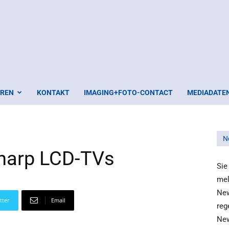
EREN
KONTAKT
IMAGING+FOTO-CONTACT
MEDIADATE
N
Sharp LCD-TVs
Sie
mel
New
tter
Email
reg
New