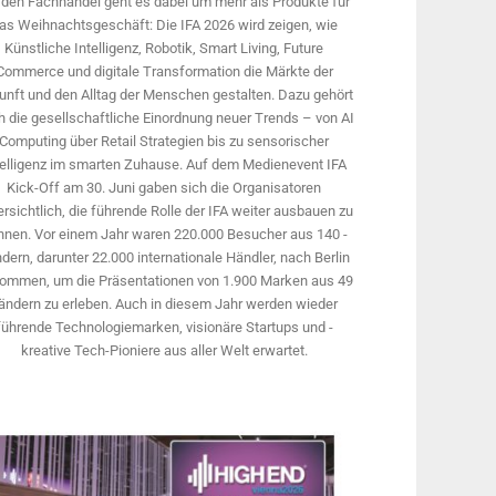
 den Fachhandel geht es dabei um mehr als Produkte für
as Weihnachtsgeschäft: Die IFA 2026 wird ­zeigen, wie
Künstliche Intelligenz, Robotik, Smart Living, Future
Commerce und digitale Trans­formation die Märkte der
unft und den Alltag der Menschen gestalten. Dazu gehört
 die gesellschaftliche Einordnung neuer Trends – von AI
Computing über Retail Strategien bis zu sensorischer
telligenz im smarten Zuhause. Auf dem Medien­event IFA
Kick-Off am 30. Juni gaben sich die Organisatoren
rsichtlich, die führende Rolle der IFA weiter ausbauen zu
nnen. Vor einem Jahr ­waren 220.000 Besucher aus 140 ­
dern, ­darunter 22.000 internationale Händler, nach Berlin
ommen, um die Präsen­tationen von 1.900 Marken aus 49
ändern zu erleben. Auch in diesem Jahr werden wieder
führende Technologiemarken, visionäre Startups und ­
kreative Tech-Pioniere aus aller Welt erwartet.