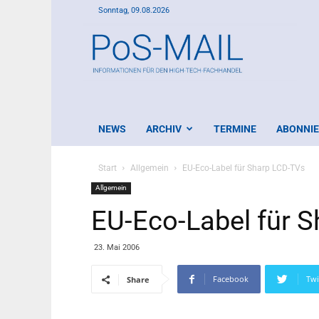
Sonntag, 09.08.2026
PoS-
Mail
NEWS
ARCHIV
TERMINE
ABONNI
Start
Allgemein
EU-Eco-Label für Sharp LCD-TVs
Allgemein
EU-Eco-Label für 
23. Mai 2006
Facebook
Twi
Share