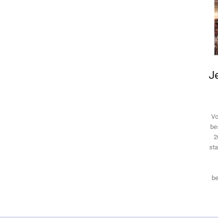
Je
Vo
be
2
sta
be