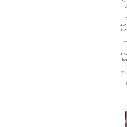
Für
d
Zuk
auch
In
zuve
kö
Län
gek
L