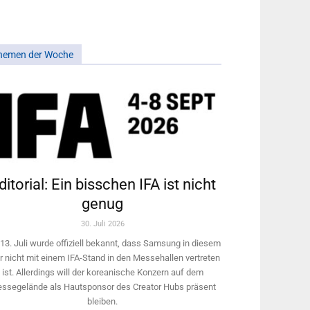
hemen der Woche
ditorial: Ein bisschen IFA ist nicht
genug
30. Juli 2026
13. Juli wurde offiziell bekannt, dass Samsung in diesem
r nicht mit einem IFA-Stand in den Messehallen vertreten
ist. Allerdings will ­der koreanische Konzern auf dem
ssegelände als Hautsponsor des Creator Hubs präsent
bleiben.