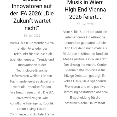
Musik in Wien:
Innovatoren auf
High End Vienna
der IFA 2026: „Die
2026 feiert...
Zukunft wartet
30. Juli 2026
nicht“
Vom 4. bis 7. Juni schaute die
30. Juli 2026
internationale HiFi-Branche
besonders gespannt auf die
Vom 4. bis 8. September 2026
High End, denn nach mehr als
ist die IFA wieder der
20 Jahren in München fand die
Treffpunkt für alle, die sich
Messe erstmals in Wien statt.
über die neuesten Trends und
Der Umzug ins Austria Center
Innovationen in der
Vienna hatte im Vorfeld für
Technologie-­Branche
hitzige Debatten gesorgt. Ein
informieren wollen. Für den
volles Haus, viele spannende
Fachhandel geht es dabei um
Premieren und eine positive
mehr als Produkte für das
Stimmung bestätigten aber die
Weihnachtsgeschäft: Die IFA
Entscheidung für die
2026 wird ­zeigen, wie
österreichische Hauptstadt.
Künstliche Intelligenz, Robotik,
Smart Living, Future
Commerce und digitale Trans­