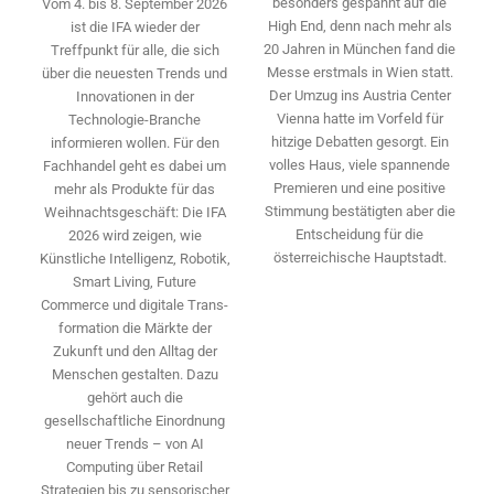
besonders gespannt auf die
Vom 4. bis 8. September 2026
High End, denn nach mehr als
ist die IFA wieder der
20 Jahren in München fand die
Treffpunkt für alle, die sich
Messe erstmals in Wien statt.
über die neuesten Trends und
Der Umzug ins Austria Center
Innovationen in der
Vienna hatte im Vorfeld für
Technologie-­Branche
hitzige Debatten gesorgt. Ein
informieren wollen. Für den
volles Haus, viele spannende
Fachhandel geht es dabei um
Premieren und eine positive
mehr als Produkte für das
Stimmung bestätigten aber die
Weihnachtsgeschäft: Die IFA
Entscheidung für die
2026 wird ­zeigen, wie
österreichische Hauptstadt.
Künstliche Intelligenz, Robotik,
Smart Living, Future
Commerce und digitale Trans­
formation die Märkte der
Zukunft und den Alltag der
Menschen gestalten. Dazu
gehört auch die
gesellschaftliche Einordnung
neuer Trends – von AI
Computing über Retail
Strategien bis zu sensorischer