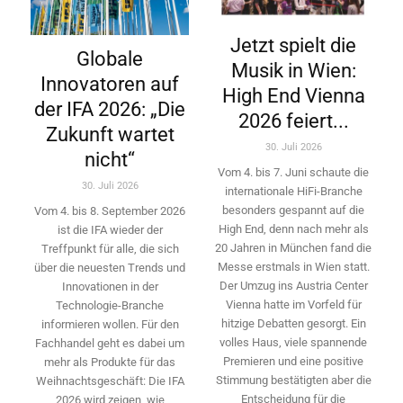
Jetzt spielt die
Globale
Musik in Wien:
Innovatoren auf
High End Vienna
der IFA 2026: „Die
2026 feiert...
Zukunft wartet
30. Juli 2026
nicht“
Vom 4. bis 7. Juni schaute die
30. Juli 2026
internationale HiFi-Branche
besonders gespannt auf die
Vom 4. bis 8. September 2026
High End, denn nach mehr als
ist die IFA wieder der
20 Jahren in München fand die
Treffpunkt für alle, die sich
Messe erstmals in Wien statt.
über die neuesten Trends und
Der Umzug ins Austria Center
Innovationen in der
Vienna hatte im Vorfeld für
Technologie-­Branche
hitzige Debatten gesorgt. Ein
informieren wollen. Für den
volles Haus, viele spannende
Fachhandel geht es dabei um
Premieren und eine positive
mehr als Produkte für das
Stimmung bestätigten aber die
Weihnachtsgeschäft: Die IFA
Entscheidung für die
2026 wird ­zeigen, wie