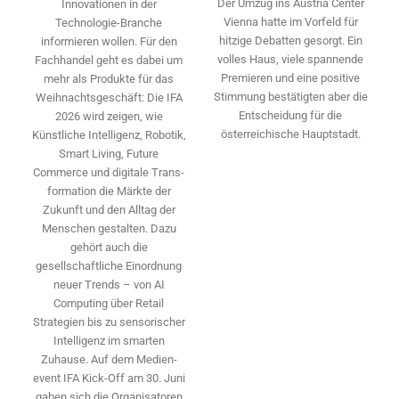
Der Umzug ins Austria Center
Innovationen in der
Vienna hatte im Vorfeld für
Technologie-­Branche
hitzige Debatten gesorgt. Ein
informieren wollen. Für den
volles Haus, viele spannende
Fachhandel geht es dabei um
Premieren und eine positive
mehr als Produkte für das
Stimmung bestätigten aber die
Weihnachtsgeschäft: Die IFA
Entscheidung für die
2026 wird ­zeigen, wie
österreichische Hauptstadt.
Künstliche Intelligenz, Robotik,
Smart Living, Future
Commerce und digitale Trans­
formation die Märkte der
Zukunft und den Alltag der
Menschen gestalten. Dazu
gehört auch die
gesellschaftliche Einordnung
neuer Trends – von AI
Computing über Retail
Strategien bis zu sensorischer
Intelligenz im smarten
Zuhause. Auf dem Medien­
event IFA Kick-Off am 30. Juni
gaben sich die Organisatoren