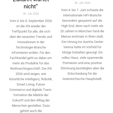
30. Juli 2026
nicht“
Vom 4. bis 7. Juni schaute die
30. Juli 2026
internationale HiFi-Branche
besonders gespannt auf die
Vom 4. bis 8. September 2026
High End, denn nach mehr als
ist die IFA wieder der
20 Jahren in München fand die
Treffpunkt für alle, die sich
Messe erstmals in Wien statt.
über die neuesten Trends und
Der Umzug ins Austria Center
Innovationen in der
Vienna hatte im Vorfeld für
Technologie-­Branche
hitzige Debatten gesorgt. Ein
informieren wollen. Für den
volles Haus, viele spannende
Fachhandel geht es dabei um
Premieren und eine positive
mehr als Produkte für das
Stimmung bestätigten aber die
Weihnachtsgeschäft: Die IFA
Entscheidung für die
2026 wird ­zeigen, wie
österreichische Hauptstadt.
Künstliche Intelligenz, Robotik,
Smart Living, Future
Commerce und digitale Trans­
formation die Märkte der
Zukunft und den Alltag der
Menschen gestalten. Dazu
gehört auch die