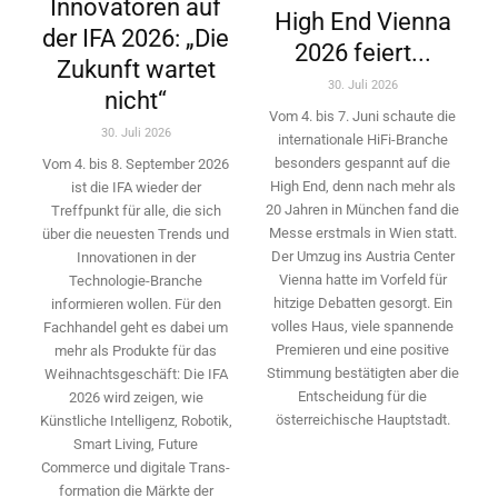
Innovatoren auf
High End Vienna
der IFA 2026: „Die
2026 feiert...
Zukunft wartet
30. Juli 2026
nicht“
Vom 4. bis 7. Juni schaute die
30. Juli 2026
internationale HiFi-Branche
besonders gespannt auf die
Vom 4. bis 8. September 2026
High End, denn nach mehr als
ist die IFA wieder der
20 Jahren in München fand die
Treffpunkt für alle, die sich
Messe erstmals in Wien statt.
über die neuesten Trends und
Der Umzug ins Austria Center
Innovationen in der
Vienna hatte im Vorfeld für
Technologie-­Branche
hitzige Debatten gesorgt. Ein
informieren wollen. Für den
volles Haus, viele spannende
Fachhandel geht es dabei um
Premieren und eine positive
mehr als Produkte für das
Stimmung bestätigten aber die
Weihnachtsgeschäft: Die IFA
Entscheidung für die
2026 wird ­zeigen, wie
österreichische Hauptstadt.
Künstliche Intelligenz, Robotik,
Smart Living, Future
Commerce und digitale Trans­
formation die Märkte der