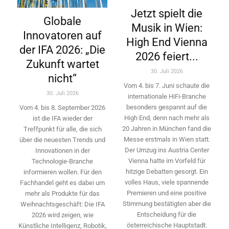
Jetzt spielt die
Globale
Musik in Wien:
Innovatoren auf
High End Vienna
der IFA 2026: „Die
2026 feiert...
Zukunft wartet
30. Juli 2026
nicht“
Vom 4. bis 7. Juni schaute die
30. Juli 2026
internationale HiFi-Branche
besonders gespannt auf die
Vom 4. bis 8. September 2026
High End, denn nach mehr als
ist die IFA wieder der
20 Jahren in München fand die
Treffpunkt für alle, die sich
Messe erstmals in Wien statt.
über die neuesten Trends und
Der Umzug ins Austria Center
Innovationen in der
Vienna hatte im Vorfeld für
Technologie-­Branche
hitzige Debatten gesorgt. Ein
informieren wollen. Für den
volles Haus, viele spannende
Fachhandel geht es dabei um
Premieren und eine positive
mehr als Produkte für das
Stimmung bestätigten aber die
Weihnachtsgeschäft: Die IFA
Entscheidung für die
2026 wird ­zeigen, wie
österreichische Hauptstadt.
Künstliche Intelligenz, Robotik,