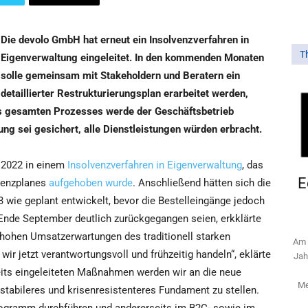
Die devolo GmbH hat erneut ein Insolvenzverfahren in
T
Eigenverwaltung eingeleitet. In den kommenden Monaten
solle gemeinsam mit Stakeholdern und Beratern ein
detaillierter Restrukturierungsplan erarbeitet werden,
es gesamten Prozesses werde der Geschäftsbetrieb
ng sei gesichert, alle Dienstleistungen würden erbracht.
 2022 in einem
Insolvenzverfahren in Eigenverwaltung
, das
E
venzplanes
aufgehoben wurde
. Anschließend hätten sich die
wie geplant entwickelt, bevor die Bestelleingänge jedoch
Ende September deutlich zurückgegangen seien, erkklärte
 hohen Umsatzerwartungen des traditionell starken
Am 
r jetzt verantwortungsvoll und frühzeitig handeln“, eklärte
Jah
its eingeleiteten Maßnahmen werden wir an die neue
Me
 stabileres und krisenresistenteres Fundament zu stellen.