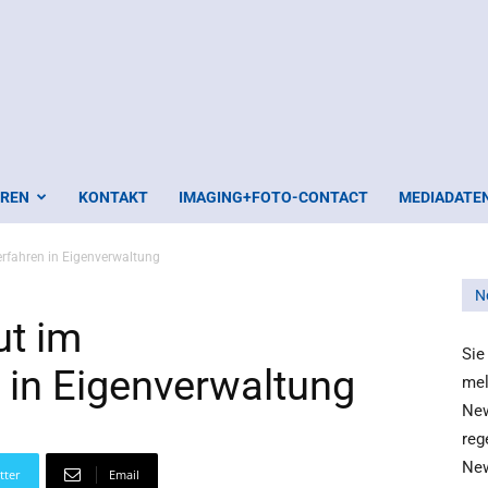
EREN
KONTAKT
IMAGING+FOTO-CONTACT
MEDIADATE
rfahren in Eigenverwaltung
N
t im
Sie
 in Eigenverwaltung
mel
New
reg
New
tter
Email