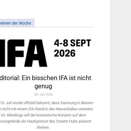
hemen der Woche
ditorial: Ein bisschen IFA ist nicht
genug
30. Juli 2026
13. Juli wurde offiziell bekannt, dass Samsung in diesem
r nicht mit einem IFA-Stand in den Messehallen vertreten
ist. Allerdings will ­der koreanische Konzern auf dem
ssegelände als Hautsponsor des Creator Hubs präsent
bleiben.