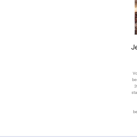
Je
Vo
be
2
sta
be