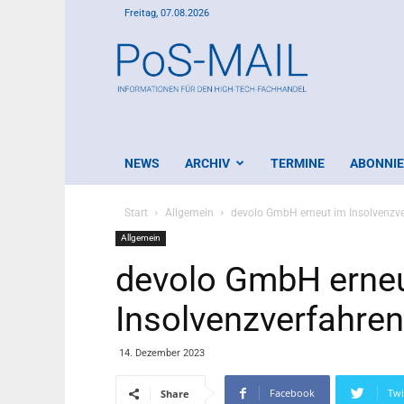
Freitag, 07.08.2026
PoS-
Mail
NEWS
ARCHIV
TERMINE
ABONNI
Start
Allgemein
devolo GmbH erneut im Insolvenzve
Allgemein
devolo GmbH erneu
Insolvenzverfahren
14. Dezember 2023
Facebook
Twi
Share