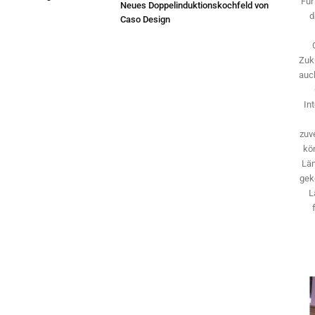
Für
Neues Doppelinduktionskochfeld von
d
Caso Design
Zuk
auch
In
zuve
kö
Län
gek
L