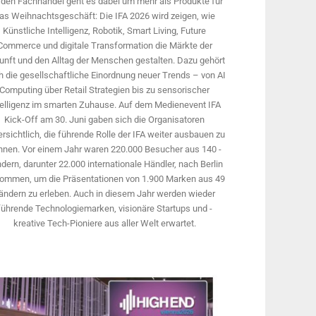
 den Fachhandel geht es dabei um mehr als Produkte für
as Weihnachtsgeschäft: Die IFA 2026 wird ­zeigen, wie
Künstliche Intelligenz, Robotik, Smart Living, Future
Commerce und digitale Trans­formation die Märkte der
unft und den Alltag der Menschen gestalten. Dazu gehört
 die gesellschaftliche Einordnung neuer Trends – von AI
Computing über Retail Strategien bis zu sensorischer
telligenz im smarten Zuhause. Auf dem Medien­event IFA
Kick-Off am 30. Juni gaben sich die Organisatoren
rsichtlich, die führende Rolle der IFA weiter ausbauen zu
nnen. Vor einem Jahr ­waren 220.000 Besucher aus 140 ­
dern, ­darunter 22.000 internationale Händler, nach Berlin
ommen, um die Präsen­tationen von 1.900 Marken aus 49
ändern zu erleben. Auch in diesem Jahr werden wieder
führende Technologiemarken, visionäre Startups und ­
kreative Tech-Pioniere aus aller Welt erwartet.