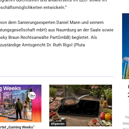
rogramm durchführen und andererseits im B2C- sowie im
schäftsmöglichkeiten entwickeln.“
d von dem Sanierungsexperten Daniel Mann und seinem
tungsgesellschaft mbH) aus Naumburg an der Saale sowie
nsky Braun Rechtsanwälte PartGmbB) begleitet. Als
 zuständige Amtsgericht Dr. Ruth Rigol (Pluta
Tr
Inn
Allgemein
rtet „Gaming Weeks“