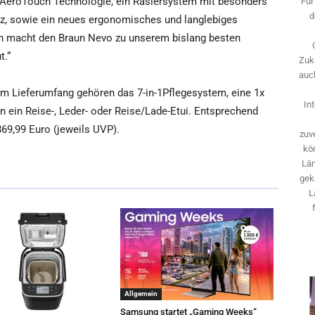
e AeroTouch Technologie, ein Rasiersystem mit besonders
Für
d
enz, sowie ein neues ergonomisches und langlebiges
on macht den Braun Nevo zu unserem bislang besten
t.“
Zuk
auch
zum Lieferumfang gehören das 7-in-1Pflegesystem, eine 1x
In
 ein Reise-, Leder- oder Reise/Lade-Etui. Entsprechend
69,99 Euro (jeweils UVP).
zuve
kö
Län
gek
L
Allgemein
Samsung startet „Gaming Weeks“