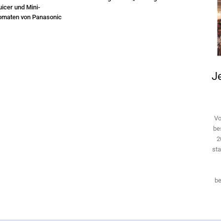
icer und Mini-
omaten von Panasonic
Je
Vo
be
2
sta
be