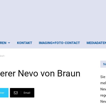
EREN
KONTAKT
IMAGING+FOTO-CONTACT
MEDIADATE
raun
N
ierer Nevo von Braun
Sie
mel
New
tter
Email
reg
New