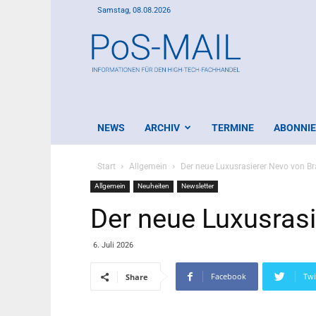
Samstag, 08.08.2026
PoS-
Mail
NEWS
ARCHIV
TERMINE
ABONNI
Start
Allgemein
Der neue Luxusrasierer Nevo von B
Allgemein
Neuheiten
Newsletter
Der neue Luxusras
6. Juli 2026
Facebook
Twi
Share