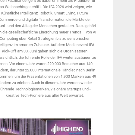
 den Fachhandel geht es dabei um mehr als Produkte für
as Weihnachtsgeschäft: Die IFA 2026 wird ­zeigen, wie
Künstliche Intelligenz, Robotik, Smart Living, Future
Commerce und digitale Trans­formation die Märkte der
unft und den Alltag der Menschen gestalten. Dazu gehört
 die gesellschaftliche Einordnung neuer Trends – von AI
Computing über Retail Strategien bis zu sensorischer
telligenz im smarten Zuhause. Auf dem Medien­event IFA
Kick-Off am 30. Juni gaben sich die Organisatoren
rsichtlich, die führende Rolle der IFA weiter ausbauen zu
nnen. Vor einem Jahr ­waren 220.000 Besucher aus 140 ­
dern, ­darunter 22.000 internationale Händler, nach Berlin
ommen, um die Präsen­tationen von 1.900 Marken aus 49
ändern zu erleben. Auch in diesem Jahr werden wieder
führende Technologiemarken, visionäre Startups und ­
kreative Tech-Pioniere aus aller Welt erwartet.