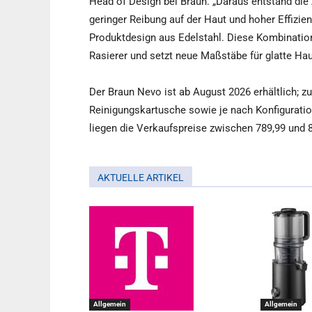
Head of Design bei Braun. „Daraus entstand di
geringer Reibung auf der Haut und hoher Effizi
Produktdesign aus Edelstahl. Diese Kombinati
Rasierer und setzt neue Maßstäbe für glatte Hau
Der Braun Nevo ist ab August 2026 erhältlich; 
Reinigungskartusche sowie je nach Konfiguration
liegen die Verkaufspreise zwischen 789,99 und 8
AKTUELLE ARTIKEL
Allgemein
Allgemein