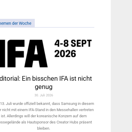
hemen der Woche
ditorial: Ein bisschen IFA ist nicht
genug
30. Juli 2026
13. Juli wurde offiziell bekannt, dass Samsung in diesem
r nicht mit einem IFA-Stand in den Messehallen vertreten
ist. Allerdings will ­der koreanische Konzern auf dem
ssegelände als Hautsponsor des Creator Hubs präsent
bleiben.