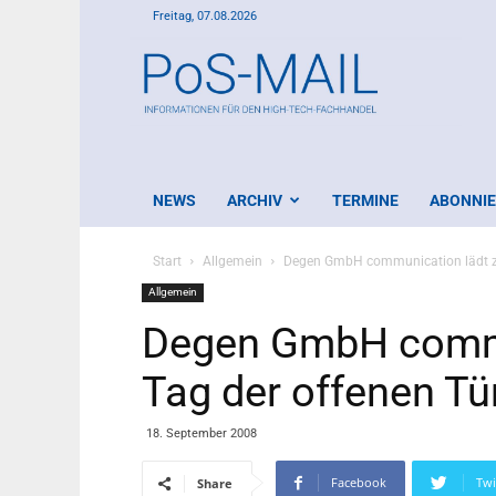
Freitag, 07.08.2026
PoS-
Mail
NEWS
ARCHIV
TERMINE
ABONNI
Start
Allgemein
Degen GmbH communication lädt z
Allgemein
Degen GmbH commu
Tag der offenen Tü
18. September 2008
Facebook
Twi
Share