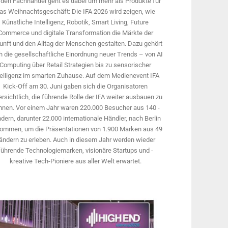
 den Fachhandel geht es dabei um mehr als Produkte für
as Weihnachtsgeschäft: Die IFA 2026 wird ­zeigen, wie
Künstliche Intelligenz, Robotik, Smart Living, Future
Commerce und digitale Trans­formation die Märkte der
unft und den Alltag der Menschen gestalten. Dazu gehört
 die gesellschaftliche Einordnung neuer Trends – von AI
Computing über Retail Strategien bis zu sensorischer
telligenz im smarten Zuhause. Auf dem Medien­event IFA
Kick-Off am 30. Juni gaben sich die Organisatoren
rsichtlich, die führende Rolle der IFA weiter ausbauen zu
nnen. Vor einem Jahr ­waren 220.000 Besucher aus 140 ­
dern, ­darunter 22.000 internationale Händler, nach Berlin
ommen, um die Präsen­tationen von 1.900 Marken aus 49
ändern zu erleben. Auch in diesem Jahr werden wieder
führende Technologiemarken, visionäre Startups und ­
kreative Tech-Pioniere aus aller Welt erwartet.