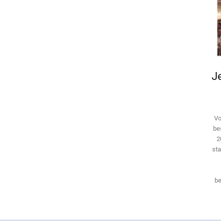
Je
Vo
be
2
sta
be