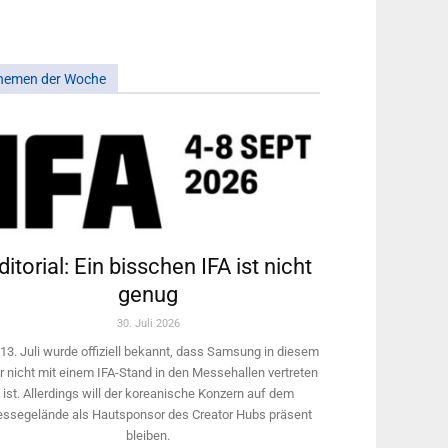
hemen der Woche
ditorial: Ein bisschen IFA ist nicht
genug
30. Juli 2026
13. Juli wurde offiziell bekannt, dass Samsung in diesem
r nicht mit einem IFA-Stand in den Messehallen vertreten
ist. Allerdings will ­der koreanische Konzern auf dem
ssegelände als Hautsponsor des Creator Hubs präsent
bleiben.