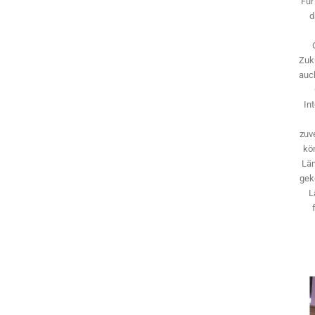
Für
d
Zuk
auch
In
zuve
kö
Län
gek
L