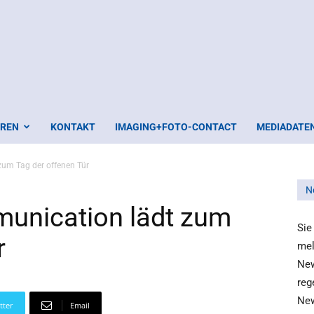
EREN
KONTAKT
IMAGING+FOTO-CONTACT
MEDIADATE
um Tag der offenen Tür
N
nication lädt zum
Sie
r
mel
New
reg
New
tter
Email