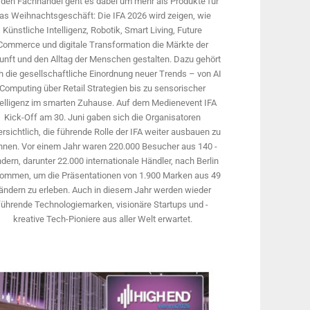
 den Fachhandel geht es dabei um mehr als Produkte für
as Weihnachtsgeschäft: Die IFA 2026 wird ­zeigen, wie
Künstliche Intelligenz, Robotik, Smart Living, Future
Commerce und digitale Trans­formation die Märkte der
unft und den Alltag der Menschen gestalten. Dazu gehört
 die gesellschaftliche Einordnung neuer Trends – von AI
Computing über Retail Strategien bis zu sensorischer
telligenz im smarten Zuhause. Auf dem Medien­event IFA
Kick-Off am 30. Juni gaben sich die Organisatoren
rsichtlich, die führende Rolle der IFA weiter ausbauen zu
nnen. Vor einem Jahr ­waren 220.000 Besucher aus 140 ­
dern, ­darunter 22.000 internationale Händler, nach Berlin
ommen, um die Präsen­tationen von 1.900 Marken aus 49
ändern zu erleben. Auch in diesem Jahr werden wieder
führende Technologiemarken, visionäre Startups und ­
kreative Tech-Pioniere aus aller Welt erwartet.