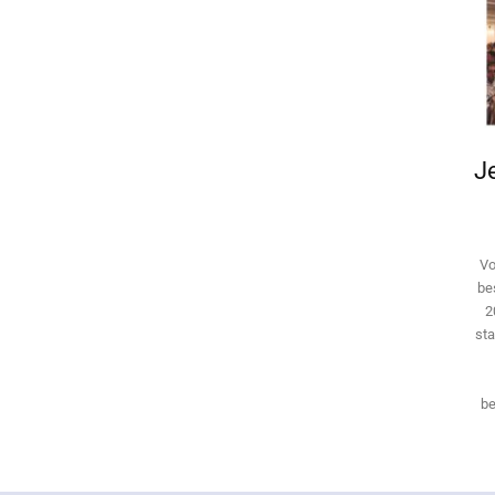
Je
Vo
be
2
sta
be