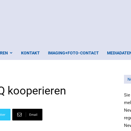
EREN
KONTAKT
IMAGING+FOTO-CONTACT
MEDIADATE
N
Q kooperieren
Sie
mel
New
tter
Email
reg
New