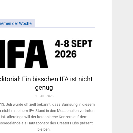
hemen der Woche
ditorial: Ein bisschen IFA ist nicht
genug
30. Juli 2026
13. Juli wurde offiziell bekannt, dass Samsung in diesem
r nicht mit einem IFA-Stand in den Messehallen vertreten
ist. Allerdings will ­der koreanische Konzern auf dem
ssegelände als Hautsponsor des Creator Hubs präsent
bleiben.