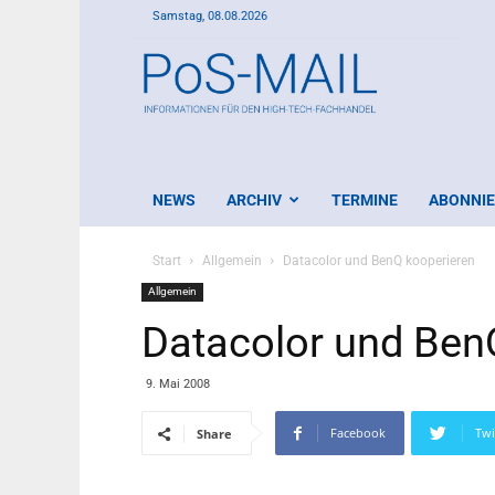
Samstag, 08.08.2026
PoS-
Mail
NEWS
ARCHIV
TERMINE
ABONNI
Start
Allgemein
Datacolor und BenQ kooperieren
Allgemein
Datacolor und Ben
9. Mai 2008
Facebook
Twi
Share