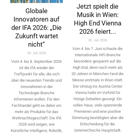
Jetzt spielt die
Globale
Musik in Wien:
Innovatoren auf
High End Vienna
der IFA 2026: „Die
2026 feiert...
Zukunft wartet
30. Juli 2026
nicht“
Vom 4. bis 7. Juni schaute die
30. Juli 2026
internationale HiFi-Branche
besonders gespannt auf die
Vom 4. bis 8. September 2026
High End, denn nach mehr als
ist die IFA wieder der
20 Jahren in München fand die
Treffpunkt für alle, die sich
Messe erstmals in Wien statt.
über die neuesten Trends und
Der Umzug ins Austria Center
Innovationen in der
Vienna hatte im Vorfeld für
Technologie-­Branche
hitzige Debatten gesorgt. Ein
informieren wollen. Für den
volles Haus, viele spannende
Fachhandel geht es dabei um
Premieren und eine positive
mehr als Produkte für das
Stimmung bestätigten aber die
Weihnachtsgeschäft: Die IFA
Entscheidung für die
2026 wird ­zeigen, wie
österreichische Hauptstadt.
Künstliche Intelligenz, Robotik,