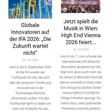
Jetzt spielt die
Globale
Musik in Wien:
Innovatoren auf
High End Vienna
der IFA 2026: „Die
2026 feiert...
Zukunft wartet
30. Juli 2026
nicht“
Vom 4. bis 7. Juni schaute die
30. Juli 2026
internationale HiFi-Branche
besonders gespannt auf die
Vom 4. bis 8. September 2026
High End, denn nach mehr als
ist die IFA wieder der
20 Jahren in München fand die
Treffpunkt für alle, die sich
Messe erstmals in Wien statt.
über die neuesten Trends und
Der Umzug ins Austria Center
Innovationen in der
Vienna hatte im Vorfeld für
Technologie-­Branche
hitzige Debatten gesorgt. Ein
informieren wollen. Für den
volles Haus, viele spannende
Fachhandel geht es dabei um
Premieren und eine positive
mehr als Produkte für das