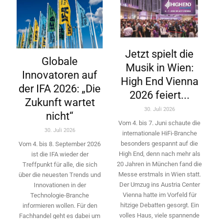
Jetzt spielt die
Globale
Musik in Wien:
Innovatoren auf
High End Vienna
der IFA 2026: „Die
2026 feiert...
Zukunft wartet
30. Juli 2026
nicht“
Vom 4. bis 7. Juni schaute die
30. Juli 2026
internationale HiFi-Branche
besonders gespannt auf die
Vom 4. bis 8. September 2026
High End, denn nach mehr als
ist die IFA wieder der
20 Jahren in München fand die
Treffpunkt für alle, die sich
Messe erstmals in Wien statt.
über die neuesten Trends und
Der Umzug ins Austria Center
Innovationen in der
Vienna hatte im Vorfeld für
Technologie-­Branche
hitzige Debatten gesorgt. Ein
informieren wollen. Für den
volles Haus, viele spannende
Fachhandel geht es dabei um