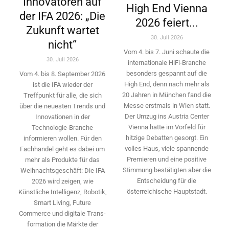
Innovatoren auf
High End Vienna
der IFA 2026: „Die
2026 feiert...
Zukunft wartet
30. Juli 2026
nicht“
Vom 4. bis 7. Juni schaute die
30. Juli 2026
internationale HiFi-Branche
besonders gespannt auf die
Vom 4. bis 8. September 2026
High End, denn nach mehr als
ist die IFA wieder der
20 Jahren in München fand die
Treffpunkt für alle, die sich
Messe erstmals in Wien statt.
über die neuesten Trends und
Der Umzug ins Austria Center
Innovationen in der
Vienna hatte im Vorfeld für
Technologie-­Branche
hitzige Debatten gesorgt. Ein
informieren wollen. Für den
volles Haus, viele spannende
Fachhandel geht es dabei um
Premieren und eine positive
mehr als Produkte für das
Stimmung bestätigten aber die
Weihnachtsgeschäft: Die IFA
Entscheidung für die
2026 wird ­zeigen, wie
österreichische Hauptstadt.
Künstliche Intelligenz, Robotik,
Smart Living, Future
Commerce und digitale Trans­
formation die Märkte der