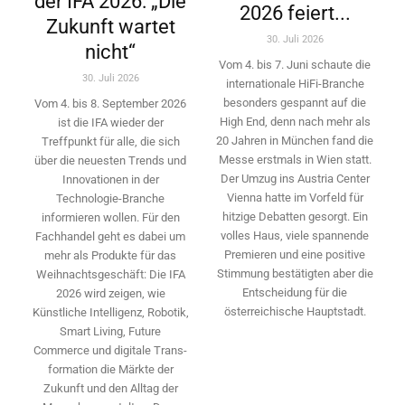
der IFA 2026: „Die
2026 feiert...
Zukunft wartet
30. Juli 2026
nicht“
Vom 4. bis 7. Juni schaute die
30. Juli 2026
internationale HiFi-Branche
besonders gespannt auf die
Vom 4. bis 8. September 2026
High End, denn nach mehr als
ist die IFA wieder der
20 Jahren in München fand die
Treffpunkt für alle, die sich
Messe erstmals in Wien statt.
über die neuesten Trends und
Der Umzug ins Austria Center
Innovationen in der
Vienna hatte im Vorfeld für
Technologie-­Branche
hitzige Debatten gesorgt. Ein
informieren wollen. Für den
volles Haus, viele spannende
Fachhandel geht es dabei um
Premieren und eine positive
mehr als Produkte für das
Stimmung bestätigten aber die
Weihnachtsgeschäft: Die IFA
Entscheidung für die
2026 wird ­zeigen, wie
österreichische Hauptstadt.
Künstliche Intelligenz, Robotik,
Smart Living, Future
Commerce und digitale Trans­
formation die Märkte der
Zukunft und den Alltag der