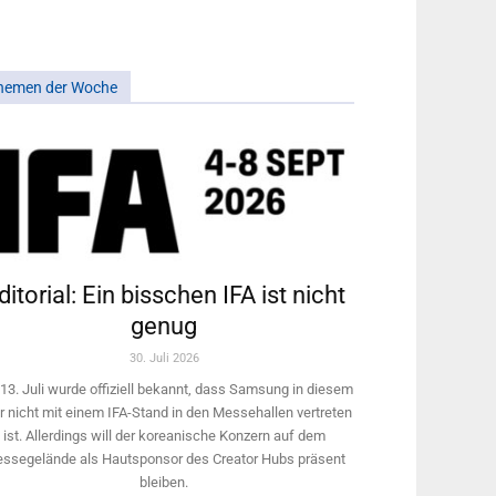
hemen der Woche
ditorial: Ein bisschen IFA ist nicht
genug
30. Juli 2026
13. Juli wurde offiziell bekannt, dass Samsung in diesem
r nicht mit einem IFA-Stand in den Messehallen vertreten
ist. Allerdings will ­der koreanische Konzern auf dem
ssegelände als Hautsponsor des Creator Hubs präsent
bleiben.