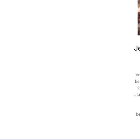
Je
Vo
be
2
sta
be