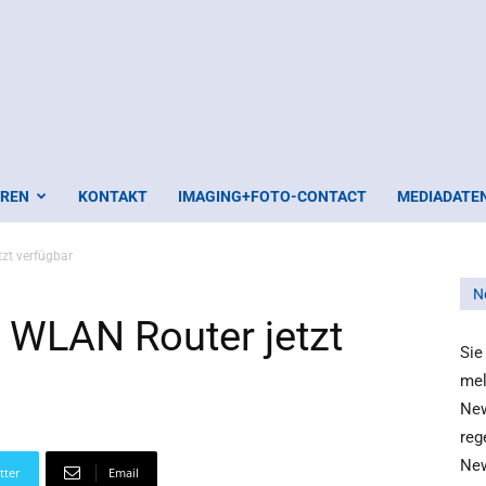
EREN
KONTAKT
IMAGING+FOTO-CONTACT
MEDIADATE
zt verfügbar
N
 WLAN Router jetzt
Sie
mel
New
reg
New
tter
Email