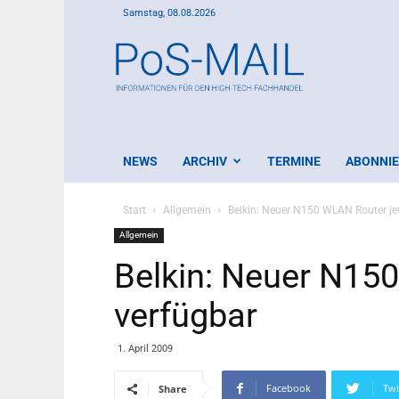
Samstag, 08.08.2026
PoS-
Mail
NEWS
ARCHIV
TERMINE
ABONNI
Start
Allgemein
Belkin: Neuer N150 WLAN Router jet
Allgemein
Belkin: Neuer N150
verfügbar
1. April 2009
Facebook
Twi
Share