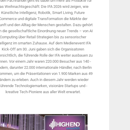
 den Fachhandel geht es dabei um mehr als Produkte für
as Weihnachtsgeschäft: Die IFA 2026 wird ­zeigen, wie
Künstliche Intelligenz, Robotik, Smart Living, Future
Commerce und digitale Trans­formation die Märkte der
unft und den Alltag der Menschen gestalten. Dazu gehört
 die gesellschaftliche Einordnung neuer Trends – von AI
Computing über Retail Strategien bis zu sensorischer
telligenz im smarten Zuhause. Auf dem Medien­event IFA
Kick-Off am 30. Juni gaben sich die Organisatoren
rsichtlich, die führende Rolle der IFA weiter ausbauen zu
nnen. Vor einem Jahr ­waren 220.000 Besucher aus 140 ­
dern, ­darunter 22.000 internationale Händler, nach Berlin
ommen, um die Präsen­tationen von 1.900 Marken aus 49
ändern zu erleben. Auch in diesem Jahr werden wieder
führende Technologiemarken, visionäre Startups und ­
kreative Tech-Pioniere aus aller Welt erwartet.