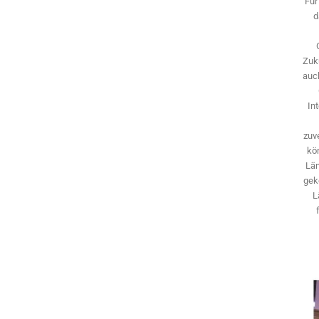
Für
d
Zuk
auch
In
zuve
kö
Län
gek
L