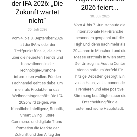
der IFA 2026: „Die
2026 feiert...
Zukunft wartet
30. Juli 2026
nicht“
Vom 4. bis 7. Juni schaute die
30. Juli 2026
internationale HiFi-Branche
besonders gespannt auf die
Vom 4. bis 8. September 2026
High End, denn nach mehr als
ist die IFA wieder der
20 Jahren in München fand die
Treffpunkt für alle, die sich
Messe erstmals in Wien statt.
über die neuesten Trends und
Der Umzug ins Austria Center
Innovationen in der
Vienna hatte im Vorfeld für
Technologie-­Branche
hitzige Debatten gesorgt. Ein
informieren wollen. Für den
volles Haus, viele spannende
Fachhandel geht es dabei um
Premieren und eine positive
mehr als Produkte für das
Stimmung bestätigten aber die
Weihnachtsgeschäft: Die IFA
Entscheidung für die
2026 wird ­zeigen, wie
österreichische Hauptstadt.
Künstliche Intelligenz, Robotik,
Smart Living, Future
Commerce und digitale Trans­
formation die Märkte der
Zukunft und den Alltag der