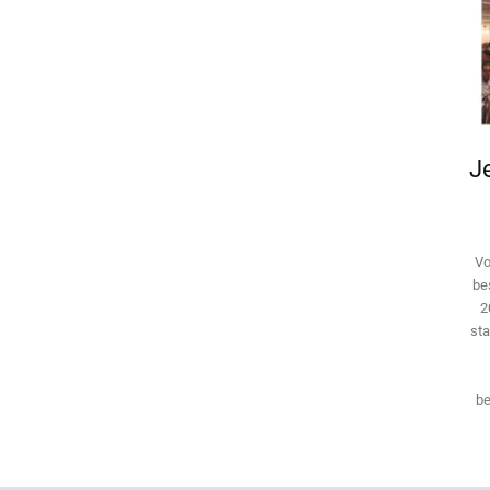
Je
Vo
be
2
sta
be