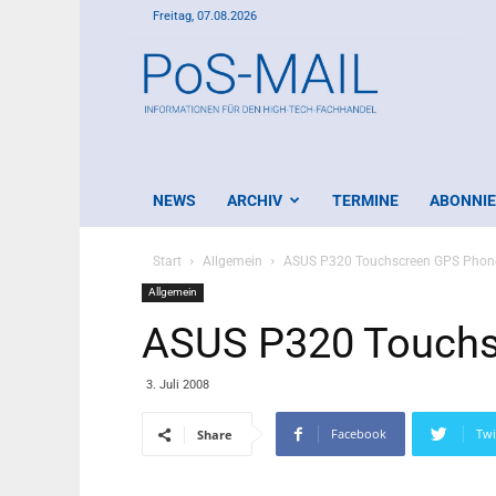
Freitag, 07.08.2026
PoS-
Mail
NEWS
ARCHIV
TERMINE
ABONNI
Start
Allgemein
ASUS P320 Touchscreen GPS Phon
Allgemein
ASUS P320 Touchs
3. Juli 2008
Facebook
Twi
Share