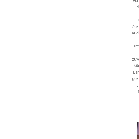
Für
d
Zuk
auch
In
zuve
kö
Län
gek
L