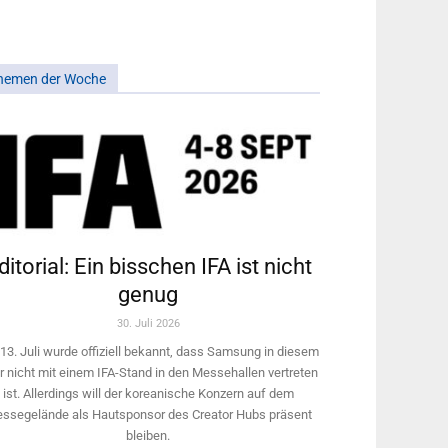
hemen der Woche
ditorial: Ein bisschen IFA ist nicht
genug
30. Juli 2026
13. Juli wurde offiziell bekannt, dass Samsung in diesem
r nicht mit einem IFA-Stand in den Messehallen vertreten
ist. Allerdings will ­der koreanische Konzern auf dem
ssegelände als Hautsponsor des Creator Hubs präsent
bleiben.