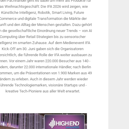
 den Fachhandel geht es dabei um mehr als Produkte für
as Weihnachtsgeschäft: Die IFA 2026 wird ­zeigen, wie
Künstliche Intelligenz, Robotik, Smart Living, Future
Commerce und digitale Trans­formation die Märkte der
unft und den Alltag der Menschen gestalten. Dazu gehört
 die gesellschaftliche Einordnung neuer Trends – von AI
Computing über Retail Strategien bis zu sensorischer
telligenz im smarten Zuhause. Auf dem Medien­event IFA
Kick-Off am 30. Juni gaben sich die Organisatoren
rsichtlich, die führende Rolle der IFA weiter ausbauen zu
nnen. Vor einem Jahr ­waren 220.000 Besucher aus 140 ­
dern, ­darunter 22.000 internationale Händler, nach Berlin
ommen, um die Präsen­tationen von 1.900 Marken aus 49
ändern zu erleben. Auch in diesem Jahr werden wieder
führende Technologiemarken, visionäre Startups und ­
kreative Tech-Pioniere aus aller Welt erwartet.