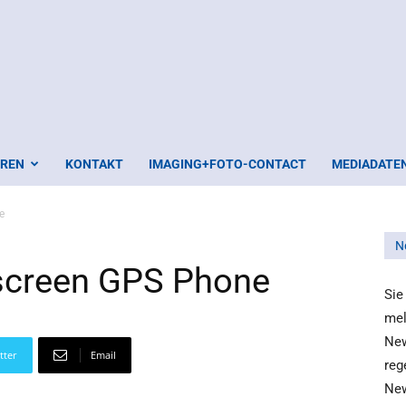
EREN
KONTAKT
IMAGING+FOTO-CONTACT
MEDIADATE
e
N
creen GPS Phone
Sie
mel
New
tter
Email
reg
New