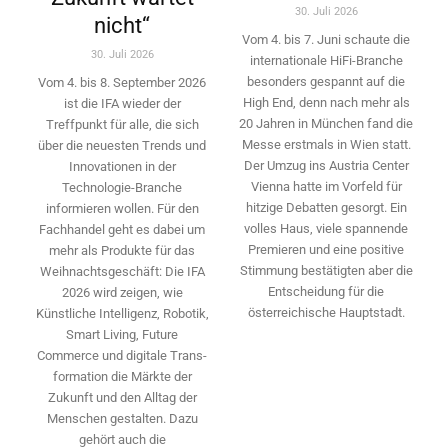
30. Juli 2026
nicht“
Vom 4. bis 7. Juni schaute die
30. Juli 2026
internationale HiFi-Branche
besonders gespannt auf die
Vom 4. bis 8. September 2026
High End, denn nach mehr als
ist die IFA wieder der
20 Jahren in München fand die
Treffpunkt für alle, die sich
Messe erstmals in Wien statt.
über die neuesten Trends und
Der Umzug ins Austria Center
Innovationen in der
Vienna hatte im Vorfeld für
Technologie-­Branche
hitzige Debatten gesorgt. Ein
informieren wollen. Für den
volles Haus, viele spannende
Fachhandel geht es dabei um
Premieren und eine positive
mehr als Produkte für das
Stimmung bestätigten aber die
Weihnachtsgeschäft: Die IFA
Entscheidung für die
2026 wird ­zeigen, wie
österreichische Hauptstadt.
Künstliche Intelligenz, Robotik,
Smart Living, Future
Commerce und digitale Trans­
formation die Märkte der
Zukunft und den Alltag der
Menschen gestalten. Dazu
gehört auch die