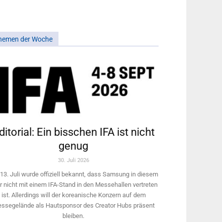
hemen der Woche
ditorial: Ein bisschen IFA ist nicht
genug
30. Juli 2026
13. Juli wurde offiziell bekannt, dass Samsung in diesem
r nicht mit einem IFA-Stand in den Messehallen vertreten
ist. Allerdings will ­der koreanische Konzern auf dem
ssegelände als Hautsponsor des Creator Hubs präsent
bleiben.