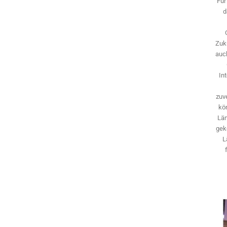
Für
d
Zuk
auch
In
zuve
kö
Län
gek
L