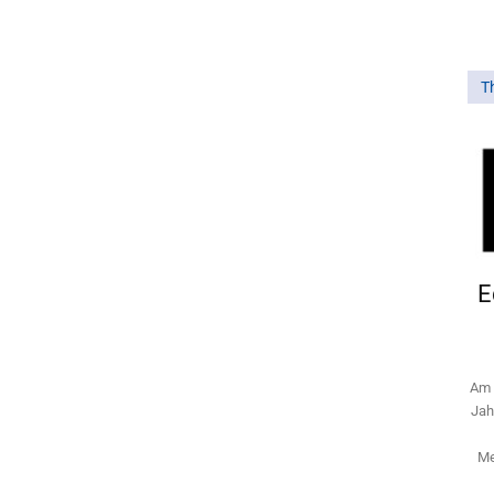
T
E
Am 
Jah
Me