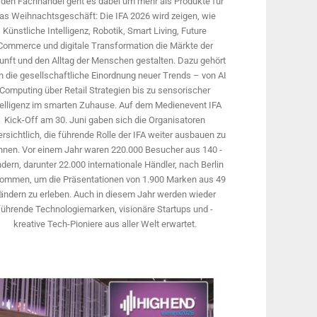
 den Fachhandel geht es dabei um mehr als Produkte für
as Weihnachtsgeschäft: Die IFA 2026 wird ­zeigen, wie
Künstliche Intelligenz, Robotik, Smart Living, Future
Commerce und digitale Trans­formation die Märkte der
unft und den Alltag der Menschen gestalten. Dazu gehört
 die gesellschaftliche Einordnung neuer Trends – von AI
Computing über Retail Strategien bis zu sensorischer
telligenz im smarten Zuhause. Auf dem Medien­event IFA
Kick-Off am 30. Juni gaben sich die Organisatoren
rsichtlich, die führende Rolle der IFA weiter ausbauen zu
nnen. Vor einem Jahr ­waren 220.000 Besucher aus 140 ­
dern, ­darunter 22.000 internationale Händler, nach Berlin
ommen, um die Präsen­tationen von 1.900 Marken aus 49
ändern zu erleben. Auch in diesem Jahr werden wieder
führende Technologiemarken, visionäre Startups und ­
kreative Tech-Pioniere aus aller Welt erwartet.