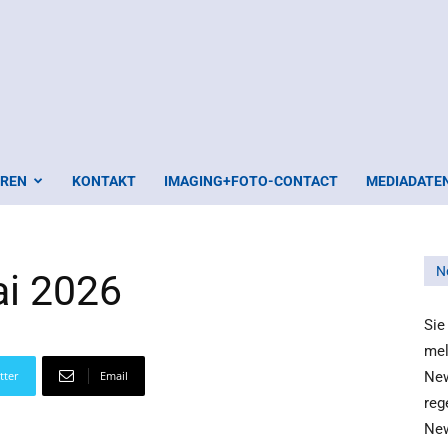
EREN
KONTAKT
IMAGING+FOTO-CONTACT
MEDIADATE
N
ai 2026
Sie
mel
tter
Email
New
reg
New