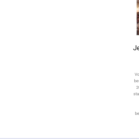
Je
Vo
be
2
sta
be