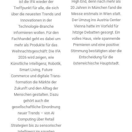
High End, denn nach mehr als
ist die IFA wieder der
20 Jahren in München fand die
Treffpunkt für alle, die sich
Messe erstmals in Wien statt.
über die neuesten Trends und
Der Umzug ins Austria Center
Innovationen in der
Vienna hatte im Vorfeld für
Technologie-­Branche
hitzige Debatten gesorgt. Ein
informieren wollen. Für den
volles Haus, viele spannende
Fachhandel geht es dabei um
Premieren und eine positive
mehr als Produkte für das
Stimmung bestätigten aber die
Weihnachtsgeschäft: Die IFA
Entscheidung für die
2026 wird ­zeigen, wie
österreichische Hauptstadt.
Künstliche Intelligenz, Robotik,
Smart Living, Future
Commerce und digitale Trans­
formation die Märkte der
Zukunft und den Alltag der
Menschen gestalten. Dazu
gehört auch die
gesellschaftliche Einordnung
neuer Trends – von AI
Computing über Retail
Strategien bis zu sensorischer
Intelligenz im smarten