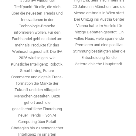
High End, denn nach mehr als
ist die IFA wieder der
20 Jahren in München fand die
Treffpunkt für alle, die sich
Messe erstmals in Wien statt.
über die neuesten Trends und
Der Umzug ins Austria Center
Innovationen in der
Vienna hatte im Vorfeld für
Technologie-­Branche
hitzige Debatten gesorgt. Ein
informieren wollen. Für den
volles Haus, viele spannende
Fachhandel geht es dabei um
Premieren und eine positive
mehr als Produkte für das
Stimmung bestätigten aber die
Weihnachtsgeschäft: Die IFA
Entscheidung für die
2026 wird ­zeigen, wie
österreichische Hauptstadt.
Künstliche Intelligenz, Robotik,
Smart Living, Future
Commerce und digitale Trans­
formation die Märkte der
Zukunft und den Alltag der
Menschen gestalten. Dazu
gehört auch die
gesellschaftliche Einordnung
neuer Trends – von AI
Computing über Retail
Strategien bis zu sensorischer
Intelligenz im smarten