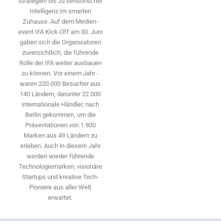
Strategien bis zu sensorischer
Intelligenz im smarten
Zuhause. Auf dem Medien­
event IFA Kick-Off am 30. Juni
gaben sich die Organisatoren
zuversichtlich, die führende
Rolle der IFA weiter ausbauen
zu können. Vor einem Jahr ­
waren 220.000 Besucher aus
140 ­Ländern, ­darunter 22.000
internationale Händler, nach
Berlin gekommen, um die
Präsen­tationen von 1.900
Marken aus 49 Ländern zu
erleben. Auch in diesem Jahr
werden wieder führende
Technologiemarken, visionäre
Startups und ­kreative Tech-
Pioniere aus aller Welt
erwartet.