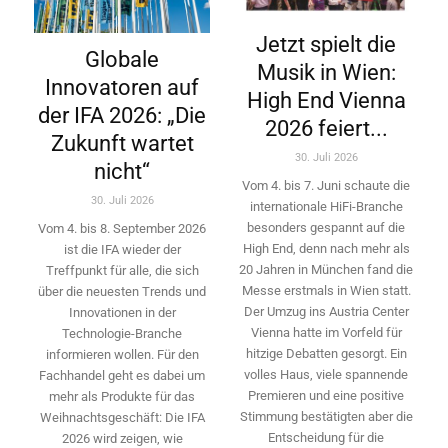
Jetzt spielt die
Globale
Musik in Wien:
Innovatoren auf
High End Vienna
der IFA 2026: „Die
2026 feiert...
Zukunft wartet
30. Juli 2026
nicht“
Vom 4. bis 7. Juni schaute die
30. Juli 2026
internationale HiFi-Branche
besonders gespannt auf die
Vom 4. bis 8. September 2026
High End, denn nach mehr als
ist die IFA wieder der
20 Jahren in München fand die
Treffpunkt für alle, die sich
Messe erstmals in Wien statt.
über die neuesten Trends und
Der Umzug ins Austria Center
Innovationen in der
Vienna hatte im Vorfeld für
Technologie-­Branche
hitzige Debatten gesorgt. Ein
informieren wollen. Für den
volles Haus, viele spannende
Fachhandel geht es dabei um
Premieren und eine positive
mehr als Produkte für das
Stimmung bestätigten aber die
Weihnachtsgeschäft: Die IFA
Entscheidung für die
2026 wird ­zeigen, wie